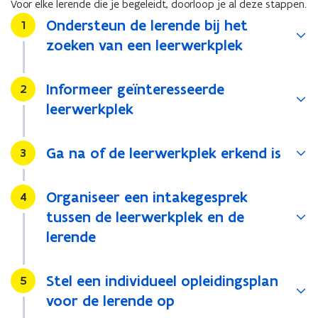
Voor elke lerende die je begeleidt, doorloop je al deze stappen.
Ondersteun de lerende bij het
Stap
1
zoeken van een leerwerkplek
Informeer geïnteresseerde
Stap
2
leerwerkplek
Ga na of de leerwerkplek erkend is
Stap
3
Organiseer een intakegesprek
Stap
4
tussen de leerwerkplek en de
lerende
Stel een individueel opleidingsplan
Stap
5
voor de lerende op