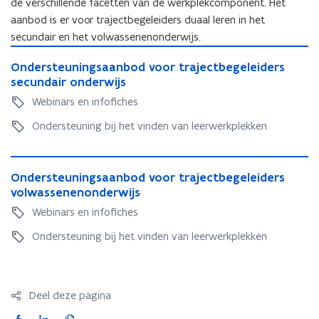
de verschillende facetten van de werkplekcomponent. Het
aanbod is er voor trajectbegeleiders duaal leren in het
secundair en het volwassenenonderwijs.
O
O
Ondersteuningsaanbod voor trajectbegeleiders
n
n
secundair onderwijs
d
d
e
Webinars en infofiches
e
r
r
Ondersteuning bij het vinden van leerwerkplekken
s
s
t
t
e
O
e
u
O
Ondersteuningsaanbod voor trajectbegeleiders
n
u
n
n
volwassenenonderwijs
d
n
i
d
e
Webinars en infofiches
i
n
e
r
n
g
r
Ondersteuning bij het vinden van leerwerkplekken
s
g
s
s
t
s
a
t
e
a
a
e
u
a
n
u
Deel deze pagina
n
n
b
n
i
F
L
K