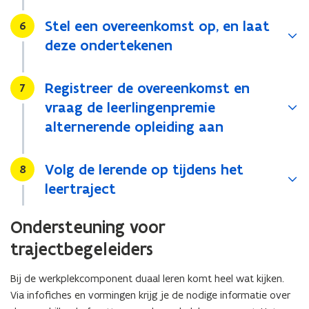
Stel een overeenkomst op, en laat
Stap
6
deze ondertekenen
Registreer de overeenkomst en
Stap
7
vraag de leerlingenpremie
alternerende opleiding aan
Volg de lerende op tijdens het
Stap
8
leertraject
Ondersteuning voor
trajectbegeleiders
Bij de werkplekcomponent duaal leren komt heel wat kijken.
Via infofiches en vormingen krijg je de nodige informatie over