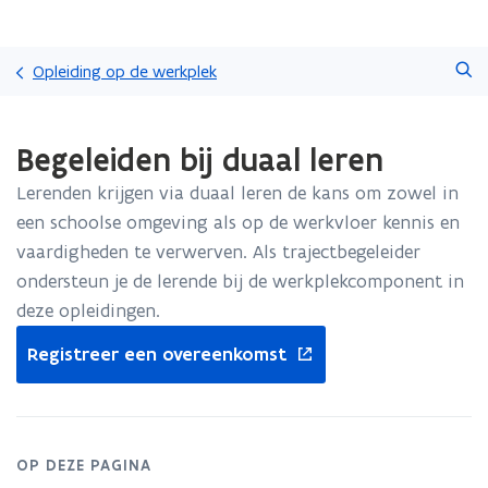
Overslaan
Zoeken
en
Opleiding op de werkplek
naar
de
Gedaan
inhoud
Begeleiden bij duaal leren
met
gaan
laden.
Lerenden krijgen via duaal leren de kans om zowel in
U
bevindt
een schoolse omgeving als op de werkvloer kennis en
zich
vaardigheden te verwerven. Als trajectbegeleider
op:
ondersteun je de lerende bij de werkplekcomponent in
Begeleiden
deze opleidingen.
bij
duaal
opent
Registreer een overeenkomst
leren
in
nieuw
venster
OP DEZE PAGINA