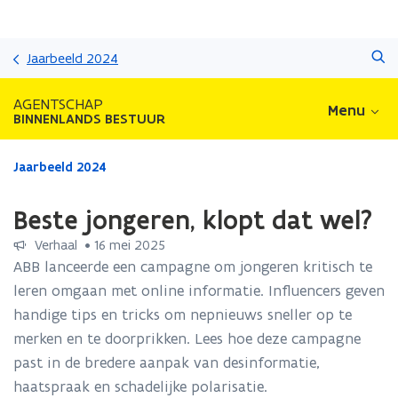
Overslaan
Zoeken
en
Jaarbeeld 2024
naar
de
AGENTSCHAP
Menu
inhoud
BINNENLANDS BESTUUR
gaan
Gedaan
Jaarbeeld 2024
met
laden.
Beste jongeren, klopt dat wel?
U
bevindt
Verhaal
 •
16 mei 2025
zich
ABB lanceerde een campagne om jongeren kritisch te
op:
leren omgaan met online informatie. Influencers geven
Beste
handige tips en tricks om nepnieuws sneller op te
jongeren,
klopt
merken en te doorprikken. Lees hoe deze campagne
dat
past in de bredere aanpak van desinformatie,
wel?
haatspraak en schadelijke polarisatie.