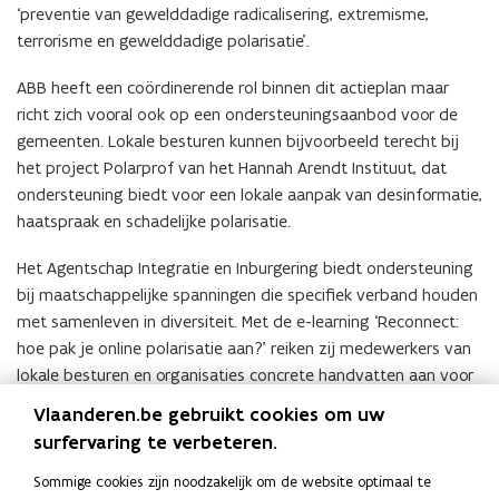
‘preventie van gewelddadige radicalisering, extremisme,
terrorisme en gewelddadige polarisatie’.
ABB heeft een coördinerende rol binnen dit actieplan maar
richt zich vooral ook op een ondersteuningsaanbod voor de
gemeenten. Lokale besturen kunnen bijvoorbeeld terecht bij
het project Polarprof van het Hannah Arendt Instituut, dat
ondersteuning biedt voor een lokale aanpak van desinformatie,
haatspraak en schadelijke polarisatie.
Het Agentschap Integratie en Inburgering biedt ondersteuning
bij maatschappelijke spanningen die specifiek verband houden
met samenleven in diversiteit. Met de e-learning ‘Reconnect:
hoe pak je online polarisatie aan?’ reiken zij medewerkers van
lokale besturen en organisaties concrete handvatten aan voor
de aanpak van schadelijke online polarisatie.”
Vlaanderen.be gebruikt cookies om uw
Bekijk hieronder een van de campagnevideo’s van Klopt Da
surfervaring te verbeteren.
Wel?
Sommige cookies zijn noodzakelijk om de website optimaal te