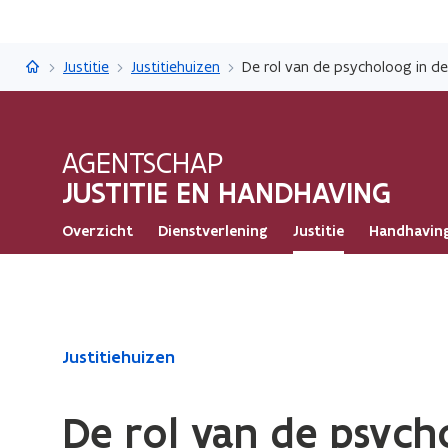
Justitie en Handhaving
Justitie
Justitiehuizen
De rol van de psycholoog in de
AGENTSCHAP
JUSTITIE EN HANDHAVING
Overzicht
Dienstverlening
Justitie
Handhavin
Gedaan
Justitiehuizen
met
laden.
De rol van de psych
U