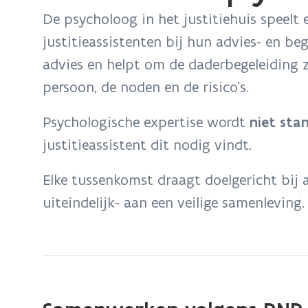
bevindt
De psycholoog in het justitiehuis speelt
zich
justitieassistenten bij hun advies- en b
op:
advies en helpt om de daderbegeleiding 
De
rol
persoon, de noden en de risico’s.
van
Psychologische expertise wordt
niet sta
de
psycholoog
justitieassistent dit nodig vindt.
in
de
Elke tussenkomst draagt doelgericht bij aa
justitiehuizen
uiteindelijk- aan een veilige samenleving.