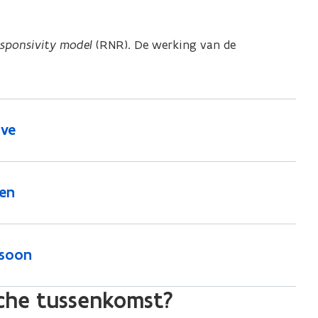
R
sponsivity model
(RNR). De werking van de
ive
den
rsoon
sche tussenkomst?