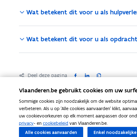
Wat betekent dit voor u als hulpverl
Wat betekent dit voor u als opdrach
F
L
K
Deel deze pagina
a
i
o
Vlaanderen.be gebruikt cookies om uw surfe
c
n
p
e
k
i
Sommige cookies zijn noodzakelijk om de website optimaal
b
e
e
verbeteren. Als u op 'Alle cookies aanvaarden' klikt, aanva
uw cookievoorkeuren op elk moment aanpassen door ondera
o
d
e
Volg Agentschap Justitie en Handhaving op
privacy
- en
cookiebeleid
van Vlaanderen.be.
o
i
r
opent in nieuw venster
opent in nieuw venster
opent in nieuw 
Facebook
Instagram
Linkedin
Alle cookies aanvaarden
Enkel noodzakelijke
k
n
l