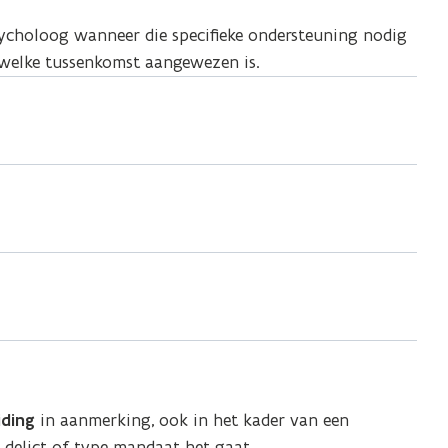
psycholoog wanneer die specifieke ondersteuning nodig
g welke tussenkomst aangewezen is.
iding
in aanmerking, ook in het kader van een
 delict of type mandaat het gaat.