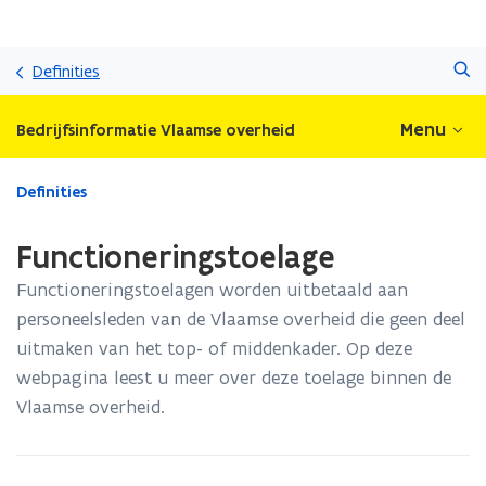
Overslaan
Zoeken
en
Definities
naar
de
Menu
Bedrijfsinformatie Vlaamse overheid
inhoud
gaan
Gedaan
Definities
met
laden.
Functioneringstoelage
U
bevindt
Functioneringstoelagen worden uitbetaald aan
zich
personeelsleden van de Vlaamse overheid die geen deel
op:
uitmaken van het top- of middenkader. Op deze
Functioneringstoelage
webpagina leest u meer over deze toelage binnen de
Vlaamse overheid.