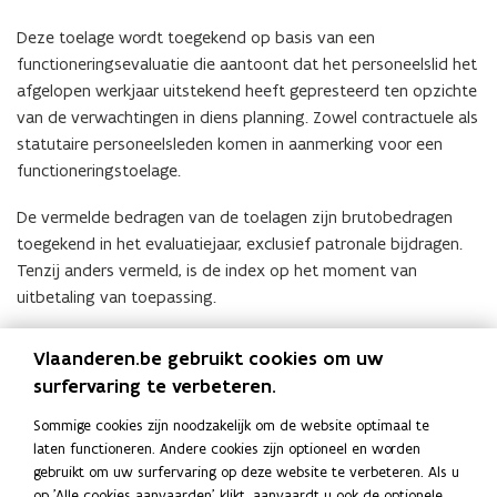
Deze toelage wordt toegekend op basis van een
functioneringsevaluatie die aantoont dat het personeelslid het
afgelopen werkjaar uitstekend heeft gepresteerd ten opzichte
van de verwachtingen in diens planning. Zowel contractuele als
statutaire personeelsleden komen in aanmerking voor een
functioneringstoelage.
De vermelde bedragen van de toelagen zijn brutobedragen
toegekend in het evaluatiejaar, exclusief patronale bijdragen.
Tenzij anders vermeld, is de index op het moment van
uitbetaling van toepassing.
Meer informatie vindt u op de
webpagina ‘Prestatietoelage’
.
Vlaanderen.be gebruikt cookies om uw
surfervaring te verbeteren.
Deel deze pagina
Sommige cookies zijn noodzakelijk om de website optimaal te
F
L
K
laten functioneren. Andere cookies zijn optioneel en worden
a
i
o
gebruikt om uw surfervaring op deze website te verbeteren. Als u
c
n
p
op 'Alle cookies aanvaarden' klikt, aanvaardt u ook de optionele