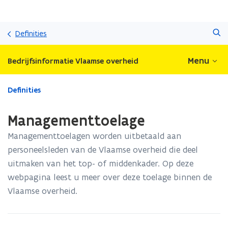
Overslaan
Zoeken
en
Definities
naar
de
Menu
Bedrijfsinformatie Vlaamse overheid
inhoud
gaan
Gedaan
Definities
met
laden.
Managementtoelage
U
bevindt
Managementtoelagen worden uitbetaald aan
zich
personeelsleden van de Vlaamse overheid die deel
op:
uitmaken van het top- of middenkader. Op deze
Managementtoelage
webpagina leest u meer over deze toelage binnen de
Vlaamse overheid.