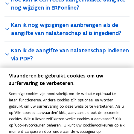
nog wijzigen in ERFonline?
Kan ik nog wijzigingen aanbrengen als de
aangifte van nalatenschap al is ingediend?
Kan ik de aangifte van nalatenschap indienen
via PDF?
Vlaanderen.be gebruikt cookies om uw
Deel deze pagina
surfervaring te verbeteren.
F
L
K
Sommige cookies zijn noodzakelijk om de website optimaal te
a
i
o
laten functioneren. Andere cookies zijn optioneel en worden
c
n
p
Contact
gebruikt om uw surfervaring op deze website te verbeteren. Als u
e
k
i
op 'Alle cookies aanvaarden' klikt, aanvaardt u ook de optionele
b
e
e
cookies. Wilt u liever zelf kiezen welke cookies u aanvaardt? Klik
o
d
e
op 'Cookievoorkeuren beheren'. U kunt uw cookievoorkeuren op elk
Neem contact op met de Vlaamse Belastingdienst
moment aanpassen door onderaan de webpagina op
o
i
r