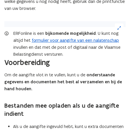
welke gegevens u nog nodig heeft, gebruik dan de printfunctie
van uw browser.
(Klik
op
ERFonline is een
bijkomende mogelijkheid
. U kunt nog
de
altijd het
formulier voor aangifte van een nalatenschap
afbeelding
invullen en dat met de post of digitaal naar de Vlaamse
voor
Belastingdienst versturen.
een
vergrote
Voorbereiding
weergave)
Om de aangifte vlot in te vullen, kunt u de
onderstaande
gegevens en documenten het best al verzamelen en bij de
hand houden.
Bestanden mee opladen als u de aangifte
indient
Als u de aangifte ingevuld hebt, kunt u extra documenten