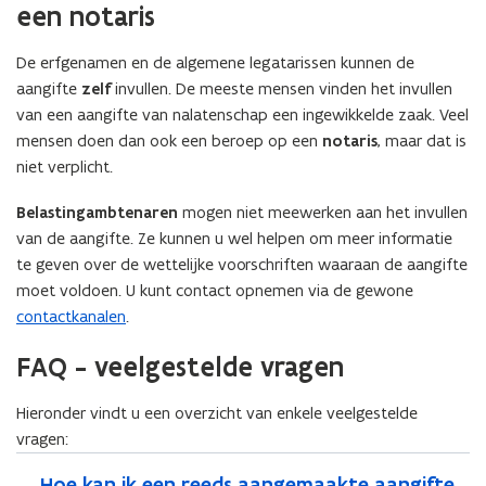
een notaris
w
i
i
v
t
t
e
De erfgenamen en de algemene legatarissen kunnen de
a
a
l
n
l
aangifte
zelf
invullen. De meeste mensen vinden het invullen
e
e
s
van een aangifte van nalatenschap een ingewikkelde zaak. Veel
s
s
t
mensen doen dan ook een beroep op een
notaris
, maar dat is
l
l
e
niet verplicht.
e
e
r
u
u
Belastingambtenaren
mogen niet meewerken aan het invullen
)
t
t
van de aangifte. Ze kunnen u wel helpen om meer informatie
e
e
te geven over de wettelijke voorschriften waaraan de aangifte
l
l
moet voldoen. U kunt contact opnemen via de gewone
s
s
contactkanalen
.
FAQ - veelgestelde vragen
Hieronder vindt u een overzicht van enkele veelgestelde
vragen:
Hoe kan ik een reeds aangemaakte aangifte