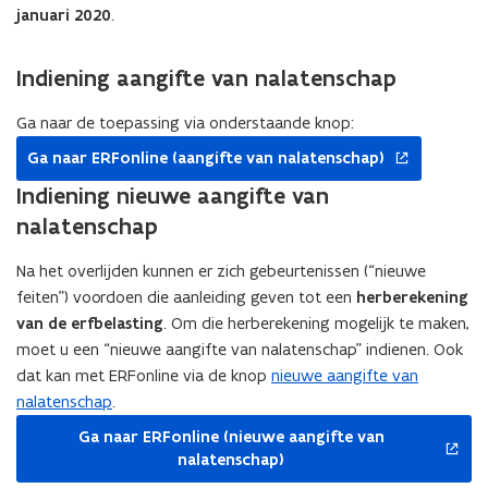
januari 2020
.
Indiening aangifte van nalatenschap
Ga naar de toepassing via onderstaande knop:
opent
Ga naar ERFonline (aangifte van nalatenschap)
in
nieuw
Indiening nieuwe aangifte van
venster
nalatenschap
Na het overlijden kunnen er zich gebeurtenissen (“nieuwe
feiten”) voordoen die aanleiding geven tot een
herberekening
van de erfbelasting
. Om die herberekening mogelijk te maken,
moet u een “nieuwe aangifte van nalatenschap” indienen. Ook
dat kan met ERFonline via de knop
nieuwe aangifte van
nalatenschap
.
opent
Ga naar ERFonline (nieuwe aangifte van
in
nalatenschap)
nieuw