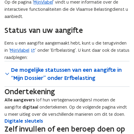
venster
Op de pagina ‘
MijnVlabel
’ vindt u meer informatie over de
interactieve functionaliteiten die de Vlaamse Belastingdienst u
aanbiedt.
Status van uw aangifte
Eens u een aangifte aangemaakt hebt, kunt u die terugvinden
in ‘
MijnVlabel
’ onder ‘Erfbelasting’. U kunt daar ook de status
(
raadplegen:
o
p
De mogelijke statussen van een aangifte in
e
“Mijn Dossier” onder Erfbelasting
n
t
Ondertekening
i
Alle aangevers
(of hun vertegenwoordigers) moeten de
n
aangifte
digitaal
ondertekenen. Op de volgende pagina vindt
n
u meer uitleg over de verschillende manieren om dit te doen.
i
D
Digitale sleutels
D
e
i
i
Zelf invullen of een beroep doen op
u
g
g