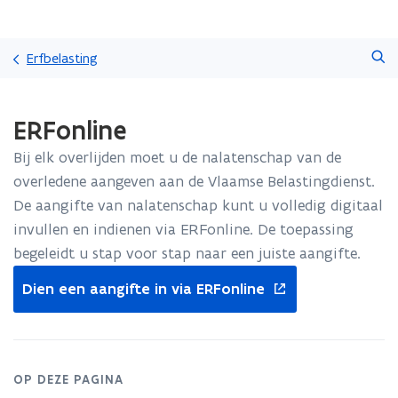
Overslaan
Zoeken
en
Erfbelasting
naar
de
Gedaan
inhoud
ERFonline
met
gaan
laden.
Bij elk overlijden moet u de nalatenschap van de
U
bevindt
overledene aangeven aan de Vlaamse Belastingdienst.
zich
De aangifte van nalatenschap kunt u volledig digitaal
op:
invullen en indienen via ERFonline. De toepassing
ERFonline
begeleidt u stap voor stap naar een juiste aangifte.
opent
Dien een aangifte in via ERFonline
in
nieuw
venster
OP DEZE PAGINA