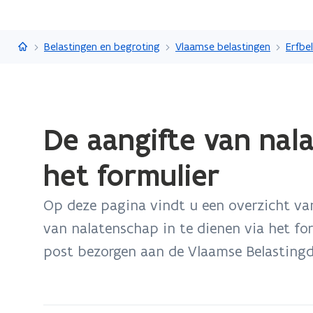
Vlaanderen.be
Belastingen en begroting
Vlaamse belastingen
Erfbe
Gedaan
De aangifte van nal
met
laden.
het formulier
U
bevindt
Op deze pagina vindt u een overzicht va
zich
op:
van nalatenschap in te dienen via het for
De
post bezorgen aan de Vlaamse Belastingd
aangifte
van
nalatenschap