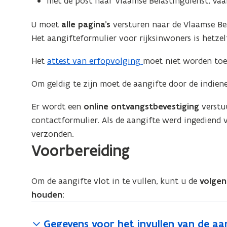
met de post naar Vlaamse Belastingdienst, Vaar
i
e
a
t
n
s
l
i
U moet
alle pagina’s
versturen naar de Vlaamse Bela
n
t
a
n
Het aangifteformulier voor rijksinwoners is hetzel
i
i
s
n
n
e
Het
attest van erfopvolging
moet niet worden toe
t
i
g
u
i
e
Om geldig te zijn moet de aangifte door de indiene
w
n
u
v
g
w
Er wordt een
online ontvangstbevestiging
verstuu
e
v
contactformulier. Als de aangifte werd ingediend 
n
e
verzonden.
s
Voorbereiding
n
t
s
e
t
Om de aangifte vlot in te vullen, kunt u de
volgen
r
e
houden
:
)
r
)
Gegevens voor het invullen van de aa