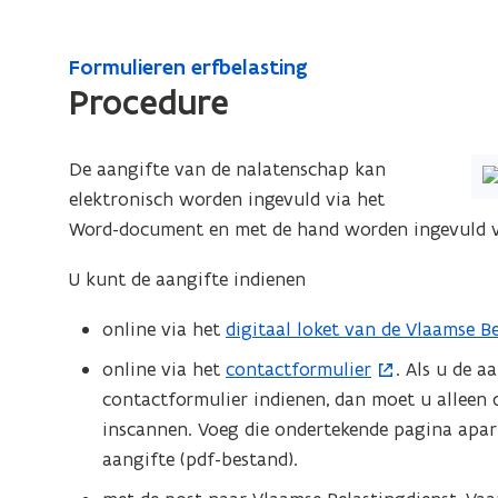
indienen
via
F
Formulieren erfbelasting
F
het
o
Procedure
o
formulier
r
r
m
m
(Kl
De aangifte van de nalatenschap kan
u
u
l
op
elektronisch worden ingevuld via het
l
i
de
Word-document en met de hand worden ingevuld v
i
e
afb
e
r
U kunt de aangifte indienen
vo
e
r
ee
online via het
digitaal loket van de Vlaamse B
(
n
e
ver
e
o
n
online via het
contactformulier
. Als u de a
(
we
r
p
e
contactformulier indienen, dan moet u alleen 
o
f
e
r
inscannen. Voeg die ondertekende pagina apart 
p
b
n
f
aangifte (pdf-bestand).
e
e
t
b
n
l