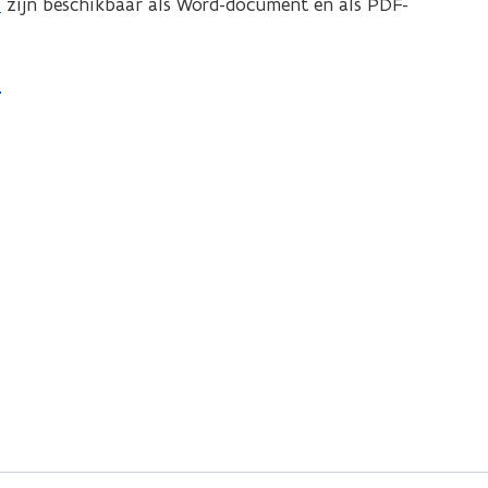
p
zijn beschikbaar als Word-document en als PDF-