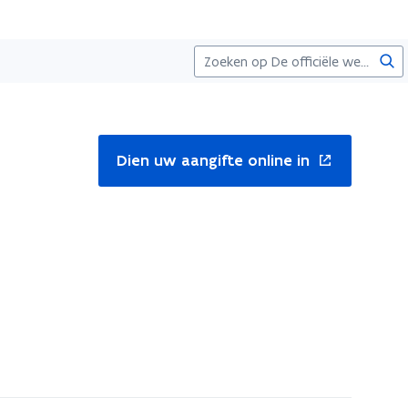
Zoe
nt
Dien uw aangifte online in
uw
ster