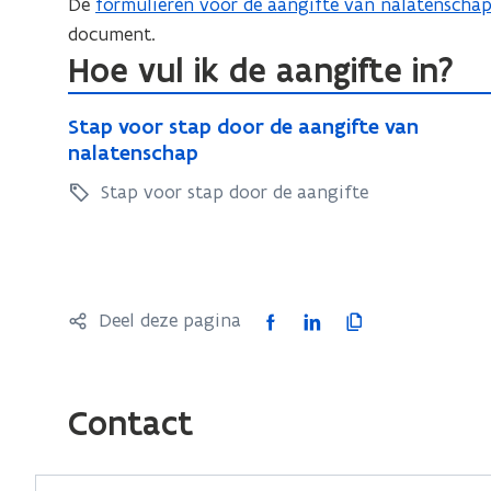
De
formulieren voor de aangifte van nalatenscha
document.
Hoe vul ik de aangifte in?
S
S
Stap voor stap door de aangifte van
t
t
nalatenschap
a
a
Stap voor stap door de aangifte
p
p
v
v
o
o
o
o
r
r
F
L
K
Deel deze pagina
s
s
a
i
o
t
t
c
n
p
a
a
e
k
i
p
Contact
p
b
e
e
d
d
o
o
d
e
o