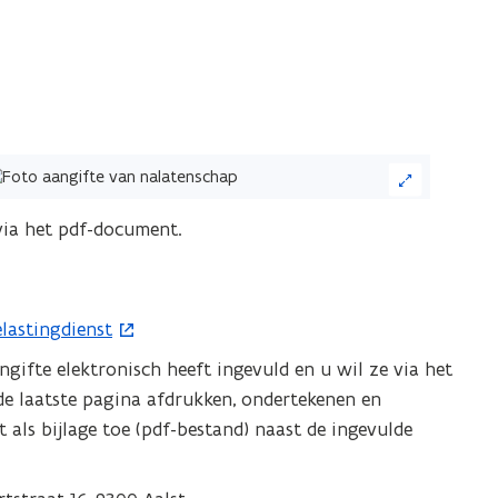
ik
ia het pdf-document.
eelding
or
n
elastingdienst
grote
angifte elektronisch heeft ingevuld en u wil ze via het
ergave)
de laatste pagina afdrukken, ondertekenen en
als bijlage toe (pdf-bestand) naast de ingevulde