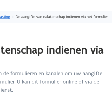
Overslaan
en
lasting
De aangifte van nalatenschap indienen via het formulier
naar
de
inhoud
ope
gaan
atenschap indienen via
in
nie
ven
n de formulieren en kanalen om uw aangifte
mulier. U kan dit formulier online of via de
ienst.