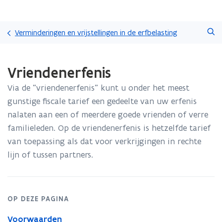
Overslaan
Zoeken
en
Verminderingen en vrijstellingen in de erfbelasting
naar
de
Gedaan
inhoud
Vriendenerfenis
met
gaan
laden.
Via de “vriendenerfenis” kunt u onder het meest
U
bevindt
gunstige fiscale tarief een gedeelte van uw erfenis
zich
nalaten aan een of meerdere goede vrienden of verre
op:
familieleden. Op de vriendenerfenis is hetzelfde tarief
Vriendenerfenis
van toepassing als dat voor verkrijgingen in rechte
lijn of tussen partners.
OP DEZE PAGINA
Voorwaarden