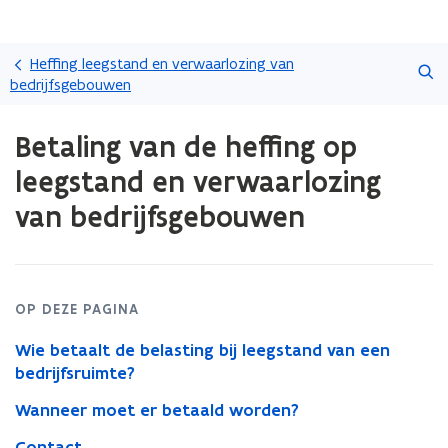
Overslaan
Zoeken
en
Heffing leegstand en verwaarlozing van
naar
bedrijfsgebouwen
de
Gedaan
inhoud
Betaling van de heffing op
met
gaan
laden.
leegstand en verwaarlozing
U
bevindt
van bedrijfsgebouwen
zich
op:
Betaling
van
de
OP DEZE PAGINA
heffing
op
Wie betaalt de belasting bij leegstand van een
leegstand
bedrijfsruimte?
en
Wanneer moet er betaald worden?
verwaarlozing
van
Contact