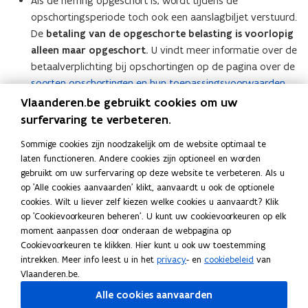
Als de heffing opgeschort is, wordt tijdens de
opschortingsperiode toch ook een aanslagbiljet verstuurd.
De
betaling van de opgeschorte belasting is voorlopig
alleen maar opgeschort.
U vindt meer informatie over de
betaalverplichting bij opschortingen op de pagina over de
soorten opschortingen en hun toepassingsvoorwaarden
.
Vlaanderen.be gebruikt cookies om uw
Aan wie verstuurt de Vlaamse
surfervaring te verbeteren.
Belastingdienst het aanslagbiljet en verdere
Sommige cookies zijn noodzakelijk om de website optimaal te
correspondentie?
laten functioneren. Andere cookies zijn optioneel en worden
gebruikt om uw surfervaring op deze website te verbeteren. Als u
op 'Alle cookies aanvaarden' klikt, aanvaardt u ook de optionele
Deel deze pagina
cookies. Wilt u liever zelf kiezen welke cookies u aanvaardt? Klik
op 'Cookievoorkeuren beheren'. U kunt uw cookievoorkeuren op elk
F
L
K
moment aanpassen door onderaan de webpagina op
a
i
o
Cookievoorkeuren te klikken. Hier kunt u ook uw toestemming
c
n
p
Contact
intrekken. Meer info leest u in het
privacy
- en
cookiebeleid
van
e
k
i
Vlaanderen.be.
b
e
e
Alle cookies aanvaarden
o
d
e