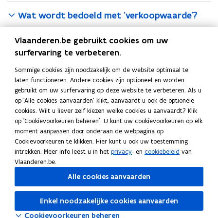
Wat wordt bedoeld met 'verkoopwaarde'?
Tekortschatting
Vlaanderen.be gebruikt cookies om uw
surfervaring te verbeteren.
Als er in de akte een te lage schatting gemaakt wordt van de
verkoopwaarde (tekortschatting) is er een
belastingverhoging
Sommige cookies zijn noodzakelijk om de website optimaal te
laten functioneren. Andere cookies zijn optioneel en worden
verschuldigd.
gebruikt om uw surfervaring op deze website te verbeteren. Als u
op 'Alle cookies aanvaarden' klikt, aanvaardt u ook de optionele
Deel deze pagina
cookies. Wilt u liever zelf kiezen welke cookies u aanvaardt? Klik
op 'Cookievoorkeuren beheren'. U kunt uw cookievoorkeuren op elk
F
L
K
moment aanpassen door onderaan de webpagina op
a
i
o
Cookievoorkeuren te klikken. Hier kunt u ook uw toestemming
c
n
p
Contact
intrekken. Meer info leest u in het
privacy
- en
cookiebeleid
van
e
k
i
Vlaanderen.be.
b
e
e
Alle cookies aanvaarden
o
d
e
Neem contact op met de Vlaamse Belastingdienst.
o
i
r
Enkel noodzakelijke cookies aanvaarden
k
n
l
Cookievoorkeuren beheren
o
o
i