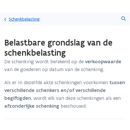
Overslaan
Zoeken
en
Schenkbelasting
naar
de
Gedaan
inhoud
Belastbare grondslag van de
met
gaan
laden.
schenkbelasting
U
bevindt
De schenking wordt berekend op de
verkoopwaarde
zich
van de goederen op datum van de schenking.
op:
Belastbare
Als er in dezelfde akte schenkingen voorkomen
tussen
grondslag
van
verschillende schenkers en/of verschillende
de
begiftigden
, wordt elk van deze schenkingen als een
schenkbelasting
afzonderlijke schenking
beschouwd.