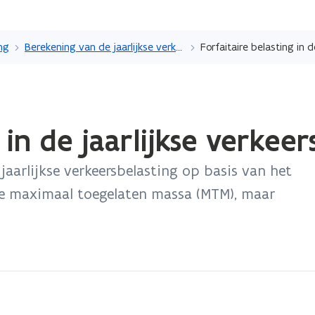
Overslaan
en
ing
Berekening van de jaarlijkse verkeersbelasting
naar
de
inhoud
gaan
 in de jaarlijkse verkeer
jaarlijkse verkeersbelasting op basis van het
de maximaal toegelaten massa (MTM), maar