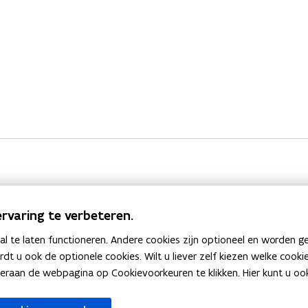
rvaring te verbeteren.
 te laten functioneren. Andere cookies zijn optioneel en worden g
ardt u ook de optionele cookies. Wilt u liever zelf kiezen welke cook
an de webpagina op Cookievoorkeuren te klikken. Hier kunt u ook 
V
Verkeersbelastingen vo
V