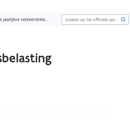
Zoe
Forfaitaire belasting in de jaarlijkse verkeersbelasting
sbelasting