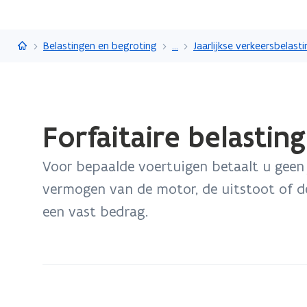
Vlaanderen.be
Belastingen en begroting
...
Jaarlijkse verkeersbelast
Gedaan
Forfaitaire belasting
met
laden.
Voor bepaalde voertuigen betaalt u geen 
U
bevindt
vermogen van de motor, de uitstoot of 
zich
een vast bedrag.
op:
Forfaitaire
belasting
in
de