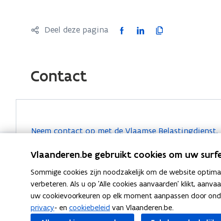
o
p
e
F
L
K
Deel deze pagina
n
a
i
o
t
c
n
p
i
e
k
i
Contact
n
b
e
e
n
o
d
e
i
o
i
r
e
k
n
l
Neem contact op met de Vlaamse Belastingdienst.
u
o
o
i
w
p
p
n
Vlaanderen.be gebruikt cookies om uw surfe
v
e
e
k
Sommige cookies zijn noodzakelijk om de website optimaal
e
n
n
n
verbeteren. Als u op 'Alle cookies aanvaarden' klikt, aanva
n
t
t
a
uw cookievoorkeuren op elk moment aanpassen door ondera
Ook interessant
s
i
i
a
privacy
- en
cookiebeleid
van Vlaanderen.be.
t
n
n
r
V
Verkeersbelastingen voor aanhangwagens
V