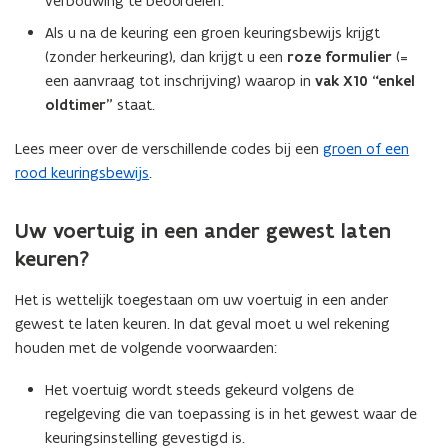
verbouwing te beoordelen.
n
Als u na de keuring een groen keuringsbewijs krijgt
n
(zonder herkeuring), dan krijgt u een
roze formulier
(=
i
een aanvraag tot inschrijving) waarop in
vak X10 “enkel
e
oldtimer”
staat.
u
w
Lees meer over de verschillende codes bij een
groen of een
v
rood keuringsbewijs
.
e
n
Uw voertuig in een ander gewest laten
s
keuren?
t
e
Het is wettelijk toegestaan om uw voertuig in een ander
r
gewest te laten keuren. In dat geval moet u wel rekening
)
houden met de volgende voorwaarden:
Het voertuig wordt steeds gekeurd volgens de
regelgeving die van toepassing is in het gewest waar de
keuringsinstelling gevestigd is.