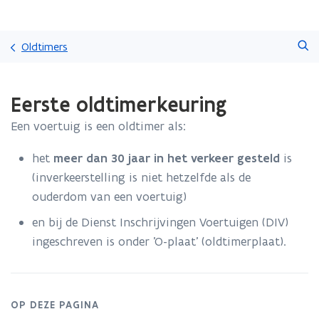
Overslaan
Zoeken
en
Oldtimers
naar
de
Gedaan
inhoud
Eerste oldtimerkeuring
met
gaan
laden.
Een voertuig is een oldtimer als:
U
bevindt
het
meer dan 30 jaar in het verkeer gesteld
is
zich
op:
(inverkeerstelling is niet hetzelfde als de
Eerste
ouderdom van een voertuig)
oldtimerkeuring
en bij de Dienst Inschrijvingen Voertuigen (DIV)
ingeschreven is onder 'O-plaat' (oldtimerplaat).
OP DEZE PAGINA