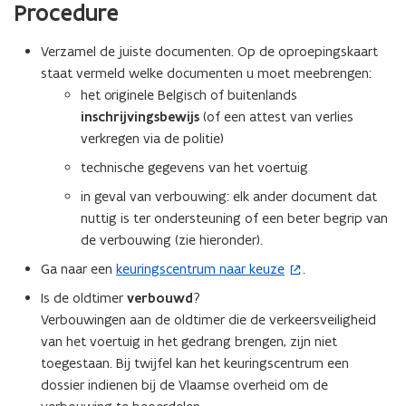
Procedure
Verzamel de juiste documenten. Op de oproepingskaart
staat vermeld welke documenten u moet meebrengen:
het originele Belgisch of buitenlands
inschrijvingsbewijs
(of een attest van verlies
verkregen via de politie)
technische gegevens van het voertuig
in geval van verbouwing: elk ander document dat
nuttig is ter ondersteuning of een beter begrip van
de verbouwing (zie hieronder).
Ga naar een
keuringscentrum naar keuze
.
(
o
Is de oldtimer
verbouwd
?
p
Verbouwingen aan de oldtimer die de verkeersveiligheid
e
van het voertuig in het gedrang brengen, zijn niet
n
toegestaan. Bij twijfel kan het keuringscentrum een
t
dossier indienen bij de Vlaamse overheid om de
i