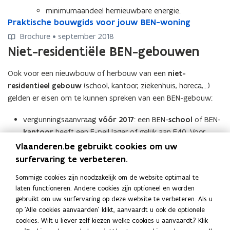
minimumaandeel hernieuwbare energie.
P
Praktische bouwgids voor jouw BEN-woning
P
r
r
Brochure • september 2018
a
a
Niet-residentiële BEN-gebouwen
k
k
t
t
Ook voor een nieuwbouw of herbouw van een
niet-
i
i
residentieel gebouw
(school, kantoor, ziekenhuis, horeca,…)
s
s
c
c
gelden er eisen om te kunnen spreken van een BEN-gebouw:
h
h
e
e
vergunningsaanvraag
vóór 2017
: een BEN-
school
of BEN-
b
b
kantoor
heeft een E-peil lager of gelijk aan E40. Voor
o
o
andere niet-residentiële gebouwen was er nog geen
Vlaanderen.be gebruikt cookies om uw
u
u
berekening en spreken we nog niet over ‘BEN’.
surfervaring te verbeteren.
w
w
g
vergunningsaanvraag
vanaf 2017
: de maximale E-peileis
g
Sommige cookies zijn noodzakelijk om de website optimaal te
i
i
hangt af van de samenstelling van het gebouw. Om te
laten functioneren. Andere cookies zijn optioneel en worden
d
d
voldoen aan ‘BEN’ mogen de functies maximaal het
E-peil
gebruikt om uw surfervaring op deze website te verbeteren. Als u
s
s
van 2021
halen.
op 'Alle cookies aanvaarden' klikt, aanvaardt u ook de optionele
v
v
cookies. Wilt u liever zelf kiezen welke cookies u aanvaardt? Klik
o
o