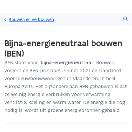
Overslaan
Zoeken
en
Bouwen en verbouwen
naar
de
Gedaan
inhoud
Bijna-energieneutraal bouwen
met
gaan
laden.
(BEN)
U
bevindt
BEN staat voor
‘bijna-energieneutraal
’. Bouwen
zich
volgens de BEN-principes is sinds 2021 de standaard
op:
Bijna-
voor nieuwbouwwoningen in Vlaanderen, in heel
energieneutraal
Europa zelfs. Het bijzondere aan BEN-gebouwen is dat
bouwen
ze weinig energie verbruiken voor verwarming,
(BEN)
ventilatie, koeling en warm water. De energie die nog
nodig is, wordt uit groene energiebronnen gehaald.