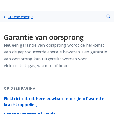
Overslaan
Zoeken
en
Groene energie
naar
de
Gedaan
inhoud
Garantie van oorsprong
met
gaan
laden.
Met een garantie van oorsprong wordt de herkomst
U
bevindt
van de geproduceerde energie bewezen. Een garantie
zich
van oorsprong kan uitgereikt worden voor
op:
elektriciteit, gas, warmte of koude.
Garantie
van
oorsprong
OP DEZE PAGINA
Elektriciteit uit hernieuwbare energie of warmte-
krachtkoppeling