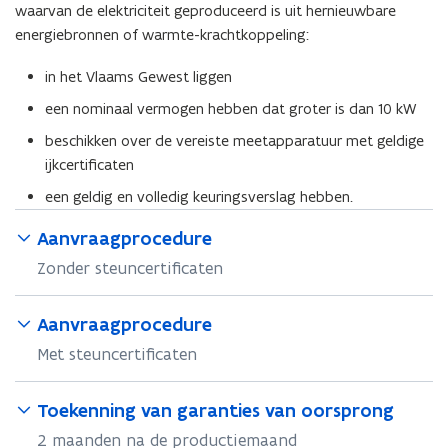
waarvan de elektriciteit geproduceerd is uit hernieuwbare
v
e
energiebronnen of warmte-krachtkoppeling:
n
s
in het Vlaams Gewest liggen
t
e
een nominaal vermogen hebben dat groter is dan 10 kW
r
)
beschikken over de vereiste meetapparatuur met geldige
ijkcertificaten
een geldig en volledig keuringsverslag hebben.
Aanvraagprocedure
Zonder steuncertificaten
Aanvraagprocedure
Met steuncertificaten
Toekenning van garanties van oorsprong
2 maanden na de productiemaand