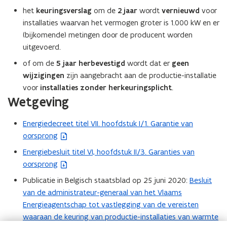
het
keuringsverslag
om de
2 jaar
wordt
vernieuwd
voor
installaties waarvan het vermogen groter is 1.000 kW en er
(bijkomende) metingen door de producent worden
uitgevoerd.
of om de
5 jaar herbevestigd
wordt dat er
geen
wijzigingen
zijn aangebracht aan de productie-installatie
voor
installaties zonder herkeuringsplicht
.
Wetgeving
Energiedecreet titel VII. hoofdstuk I/1. Garantie van
(
oorsprong
b
e
Energiebesluit titel VI, hoofdstuk II/3. Garanties van
(
s
oorsprong
b
t
e
Publicatie in Belgisch staatsblad op 25 juni 2020:
Besluit
(
a
s
van de administrateur-generaal van het Vlaams
P
n
t
Energieagentschap tot vastlegging van de vereisten
D
d
a
waaraan de keuring van productie-installaties van warmte
F
o
n