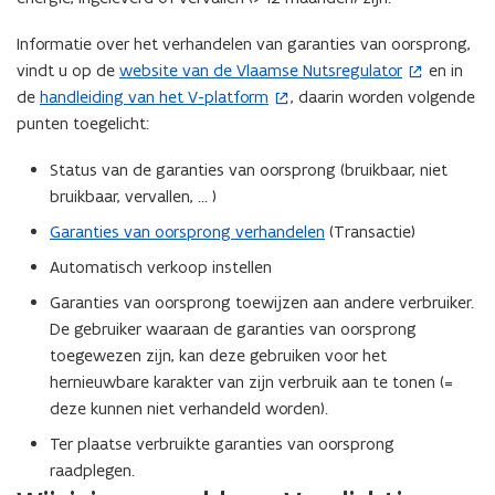
n
Informatie over het verhandelen van garanties van oorsprong,
t
vindt u op de
website van de Vlaamse Nutsregulator
en in
(
i
de
handleiding van het V-platform
, daarin worden volgende
(
o
n
punten toegelicht:
o
p
n
p
e
i
Status van de garanties van oorsprong (bruikbaar, niet
e
n
e
bruikbaar, vervallen, … )
n
t
u
t
i
Garanties van oorsprong verhandelen
(Transactie)
w
i
n
v
Automatisch verkoop instellen
n
n
e
Garanties van oorsprong toewijzen aan andere verbruiker.
n
i
n
De gebruiker waaraan de garanties van oorsprong
i
e
s
toegewezen zijn, kan deze gebruiken voor het
e
u
t
hernieuwbare karakter van zijn verbruik aan te tonen (=
u
w
e
deze kunnen niet verhandeld worden).
w
v
r
v
e
Ter plaatse verbruikte garanties van oorsprong
)
e
n
raadplegen.