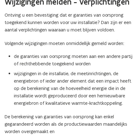
Wijzigingen melden - Verplichtingen
n
s
s
t
Ontving u een bevestiging dat er garanties van oorsprong
t
e
toegekend kunnen worden voor uw installatie? Dan zijn er een
e
r
aantal verplichtingen waaraan u moet blijven voldoen.
r
)
)
Volgende wijzigingen moeten onmiddellijk gemeld worden:
de garanties van oorsprong moeten aan een andere partij
of rechthebbende toegekend worden
wijzigingen in de installatie, de meetinrichtingen, de
energiebron of ieder ander element dat een impact heeft
op de berekening van de hoeveelheid energie die in de
installatie wordt geproduceerd door een hernieuwbare
energiebron of kwalitatieve warmte-krachtkoppeling.
De berekening van garanties van oorsprong kan enkel
gegarandeerd worden als de productiewaarden maandelijks
worden overgemaakt en