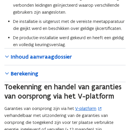
verbonden leidingen geïnjecteerd waarop verschillende
gebruikers zijn aangesloten.
De installatie is uitgerust met de vereiste meetapparatuur
die geijkt werd en beschikken over geldige ijkcertificaten.
De productie-installatie werd gekeurd en heeft een geldig
en volledig keuringsverslag.
Inhoud aanvraagdossier
Berekening
Toekenning en handel van garanties
van oorsprong via het V-platform
Garanties van oorsprong zijn via het
V-platform
(
verhandelbaar met uitzondering van de garanties van
o
oorsprong die toegekend zijn voor ter plaatse verbruikte
p
energie, ingeleverd of vervallen (> 12 maanden) zijn.
e