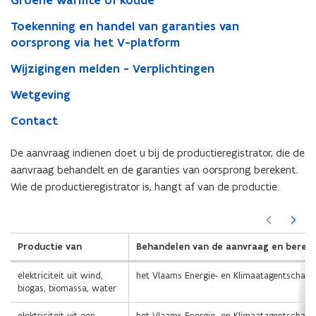
Groene warmte of koude
Toekenning en handel van garanties van
oorsprong via het V-platform
Wijzigingen melden - Verplichtingen
Wetgeving
Contact
De aanvraag indienen doet u bij de productieregistrator, die de
aanvraag behandelt en de garanties van oorsprong berekent.
Wie de productieregistrator is, hangt af van de productie.
(Scroll
(Scroll
links)
rechts)
Productie van
Behandelen van de aanvraag en bereke
elektriciteit uit wind,
het Vlaams Energie- en Klimaatagentschap (
biogas, biomassa, water
elektriciteit uit een
het Vlaams Energie- en Klimaatagentschap (