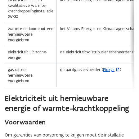
kwalitatieve warmte-
krachtkoppelinginstallatie
(WKK)
warmte en koude uit een
het Vlaams Energie- en Klimaatagentschap
hernieuwbare
energiebron
elektriciteit uit zonne-
de elektriciteitsdistributienetbeheerder (me
energie
(
gas uit een
de aardgasvervoerder (
Fluxys
)
o
hernieuwbare
p
energiebron
e
n
Elektriciteit uit hernieuwbare
t
i
energie of warmte-krachtkoppeling
n
n
i
Voorwaarden
e
u
Om garanties van oorsprong te krijgen moet de installatie
w