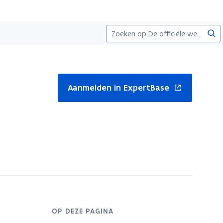
Zoe
nt
Aanmelden in ExpertBase
uw
ster
OP DEZE PAGINA