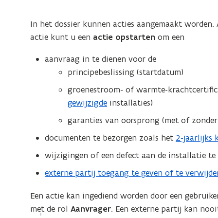
In het dossier kunnen acties aangemaakt worden. A
actie kunt u een
actie opstarten
om een
aanvraag in te dienen voor de
principebeslissing (startdatum)
groenestroom- of warmte-krachtcertific
gewijzigde
installaties)
garanties van oorsprong (met of zonder 
documenten te bezorgen zoals het
2-jaarlijks
wijzigingen of een defect aan de installatie t
externe partij toegang te geven of te verwijde
Een actie kan ingediend worden door een gebruik
met de rol
Aanvrager
. Een externe partij kan nooi