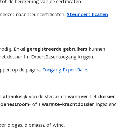
ot de berekening van de certificaten.
gezet naar steuncertificaten.
Steuncertificaten
nodig. Enkel
geregistreerde gebruikers
kunnen
het dossier (in ExpertBase) toegang krijgen.
tappen op de pagina
Toegang ExpertBase
.
is
afhankelijk
van de
status
en
wanneer
het
dossier
roenestroom
- of 1
warmte-krachtdossier
ingediend
or biogas, biomassa of wind.