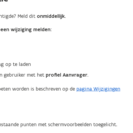
chtigde? Meld dit
onmiddellijk
.
e
een wijziging melden:
ag op te laden
n gebruiker met het
profiel Aanvrager
.
eten worden is beschreven op de
pagina Wijzigingen
taande punten met schermvoorbeelden toegelicht.