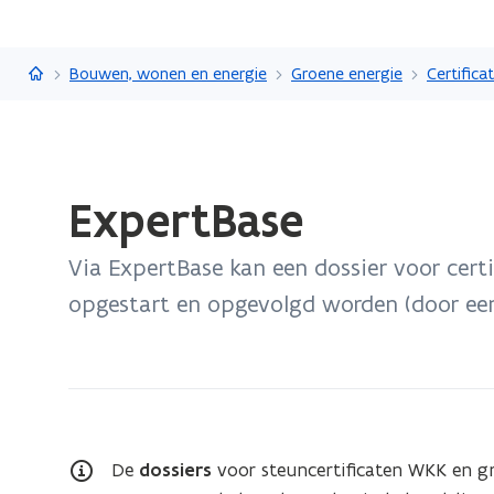
Vlaanderen.be
Bouwen, wonen en energie
Groene energie
Gedaan
ExpertBase
met
laden.
Via ExpertBase kan een dossier voor cert
U
bevindt
opgestart en opgevolgd worden (door een 
zich
op:
ExpertBase
De
dossiers
voor steuncertificaten WKK en g