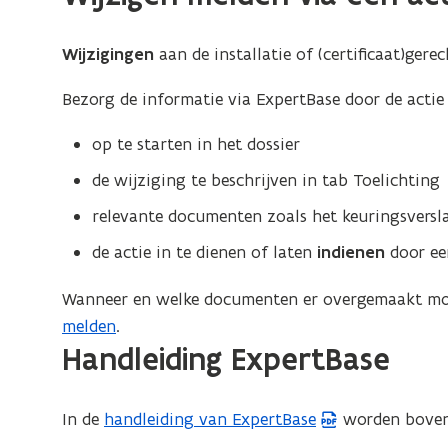
Wijzigingen
aan de installatie of (certificaat)gere
Bezorg de informatie via ExpertBase door de acti
op te starten in het dossier
de wijziging te beschrijven in tab Toelichting
relevante documenten zoals het keuringsversl
de actie in te dienen of laten
indienen
door ee
Wanneer en welke documenten er overgemaakt mo
melden
.
Handleiding ExpertBase
In de
handleiding van ExpertBase
worden bovens
(
P