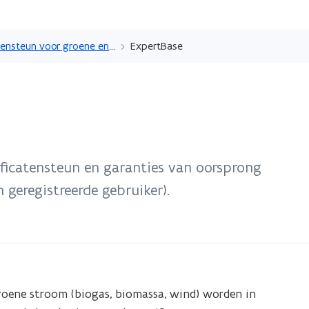
Overslaan
en
Certificatensteun voor groene energie en WKK
ExpertBase
naar
de
inhoud
ope
gaan
in
nie
ificatensteun en garanties van oorsprong
ven
geregistreerde gebruiker).
roene stroom (biogas, biomassa, wind) worden in