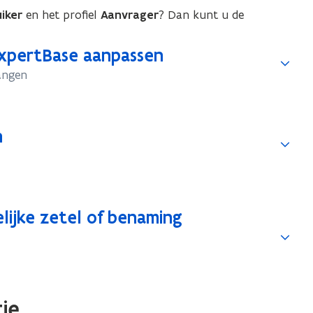
iker
en het profiel
Aanvrager
? Dan kunt u de
xpertBase aanpassen
angen
n
lijke zetel of benaming
ie