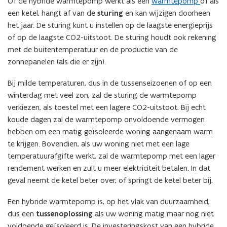
Of de hybride warmtepomp werkt als een
warmtepomp
of als
een ketel, hangt af van de
sturing
en kan wijzigen doorheen
het jaar. De sturing kunt u instellen op de laagste energieprijs
of op de laagste CO2-uitstoot. De sturing houdt ook rekening
met de buitentemperatuur en de productie van de
zonnepanelen (als die er zijn).
Bij milde temperaturen, dus in de tussenseizoenen of op een
winterdag met veel zon, zal de sturing de warmtepomp
verkiezen, als toestel met een lagere CO2-uitstoot. Bij echt
koude dagen zal de warmtepomp onvoldoende vermogen
hebben om een matig geïsoleerde woning aangenaam warm
te krijgen. Bovendien, als uw woning niet met een lage
temperatuurafgifte werkt, zal de warmtepomp met een lager
rendement werken en zult u meer elektriciteit betalen. In dat
geval neemt de ketel beter over, of springt de ketel beter bij.
Een hybride warmtepomp is, op het vlak van duurzaamheid,
dus een
tussenoplossing
als uw woning matig maar nog niet
voldoende geïsoleerd is. De investeringskost van een hybride