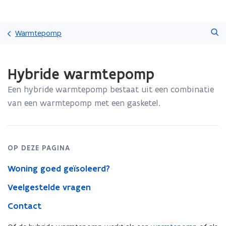
Overslaan
Zoeken
en
Warmtepomp
naar
de
Gedaan
inhoud
Hybride warmtepomp
met
gaan
laden.
Een hybride warmtepomp bestaat uit een combinatie
U
bevindt
van een warmtepomp met een gasketel.
zich
op:
Hybride
warmtepomp
OP DEZE PAGINA
Woning goed geïsoleerd?
Veelgestelde vragen
Contact