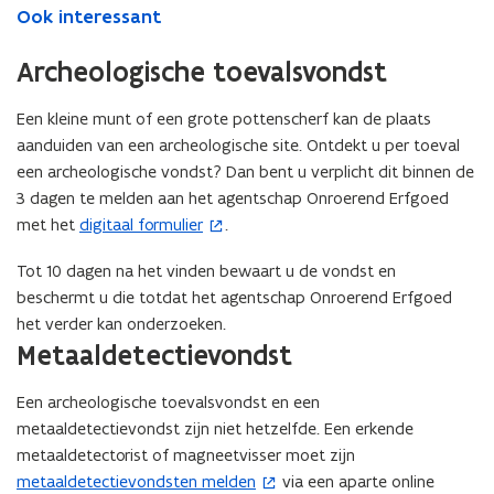
Ook interessant
Archeologische toevalsvondst
Een kleine munt of een grote pottenscherf kan de plaats
aanduiden van een archeologische site. Ontdekt u per toeval
een archeologische vondst? Dan bent u verplicht dit binnen de
3 dagen te melden aan het agentschap Onroerend Erfgoed
met het
digitaal formulier
.
(
o
Tot 10 dagen na het vinden bewaart u de vondst en
p
beschermt u die totdat het agentschap Onroerend Erfgoed
e
het verder kan onderzoeken.
n
Metaaldetectievondst
t
i
Een archeologische toevalsvondst en een
n
metaaldetectievondst zijn niet hetzelfde. Een erkende
n
metaaldetectorist of magneetvisser moet zijn
i
metaaldetectievondsten melden
via een aparte online
(
e