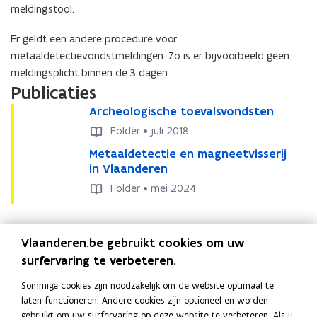
meldingstool.
o
u
p
w
Er geldt een andere procedure voor
e
v
metaaldetectievondstmeldingen. Zo is er bijvoorbeeld geen
n
e
meldingsplicht binnen de 3 dagen.
t
n
Publicaties
i
s
A
Archeologische toevalsvondsten
A
n
t
r
r
n
Folder • juli 2018
e
c
c
i
r
M
Metaaldetectie en magneetvisserij
M
h
h
e
e
)
in Vlaanderen
e
e
e
u
t
t
o
o
Folder • mei 2024
w
a
a
l
l
a
a
v
o
o
l
l
g
g
e
Deel deze pagina
d
Vlaanderen.be gebruikt cookies om uw
d
i
i
n
F
L
K
e
e
s
surfervaring te verbeteren.
s
s
t
t
a
i
o
c
c
t
e
Sommige cookies zijn noodzakelijk om de website optimaal te
e
h
h
c
n
p
Contact
e
c
laten functioneren. Andere cookies zijn optioneel en worden
c
e
e
e
k
i
r
t
gebruikt om uw surfervaring op deze website te verbeteren. Als u
t