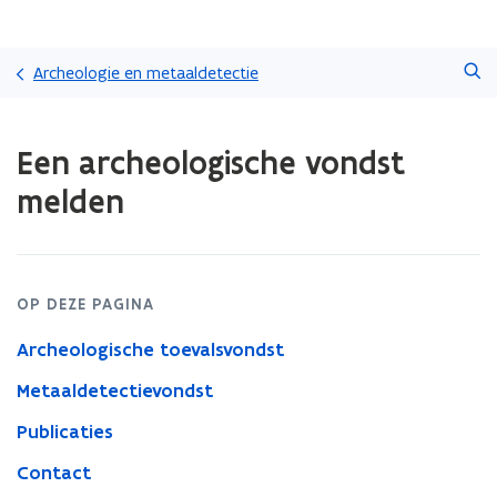
Overslaan
Zoeken
en
Archeologie en metaaldetectie
naar
de
Gedaan
inhoud
Een archeologische vondst
met
gaan
laden.
melden
U
bevindt
zich
op:
Een
OP DEZE PAGINA
archeologische
vondst
Archeologische toevalsvondst
melden
Metaaldetectievondst
Publicaties
Contact