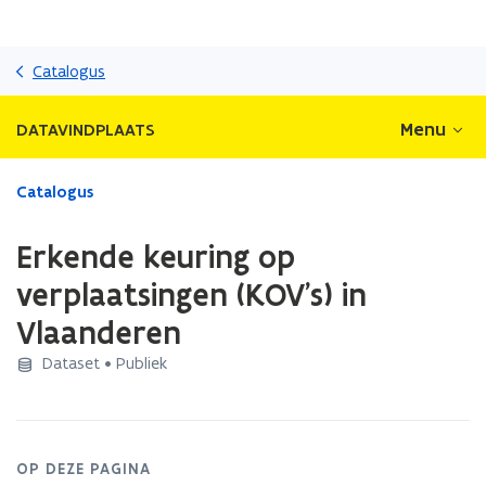
Overslaan
en
Catalogus
naar
de
Menu
DATAVINDPLAATS
inhoud
gaan
Gedaan
Catalogus
met
laden.
Erkende keuring op
U
bevindt
verplaatsingen (KOV's) in
zich
Vlaanderen
op:
Erkende
Dataset • Publiek
keuring
op
verplaatsingen
(KOV's)
in
OP DEZE PAGINA