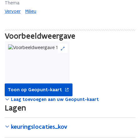
Thema
Vervoer
Milieu
Voorbeeldweergave
opent
Toon op Geopunt-kaart
in
nieuw
Laag toevoegen aan uw Geopunt-kaart
venster
Lagen
keuringslocaties_kov