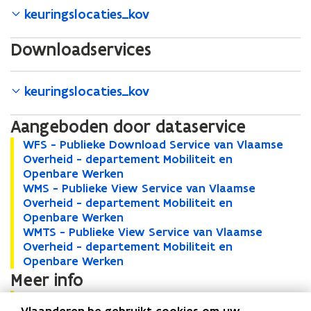
keuringslocaties_kov
Downloadservices
keuringslocaties_kov
Aangeboden door dataservice
W
WFS - Publieke Download Service van Vlaamse
W
F
Overheid - departement Mobiliteit en
F
S
Openbare Werken
S
-
W
WMS - Publieke View Service van Vlaamse
-
W
P
M
Overheid - departement Mobiliteit en
P
M
u
S
Openbare Werken
u
S
b
-
W
WMTS - Publieke View Service van Vlaamse
b
-
W
l
P
M
Overheid - departement Mobiliteit en
l
P
M
i
u
T
Openbare Werken
i
u
T
e
b
S
Meer info
e
b
S
k
l
-
k
l
-
B
Bekijk alle metadata
B
o
e
i
P
e
i
P