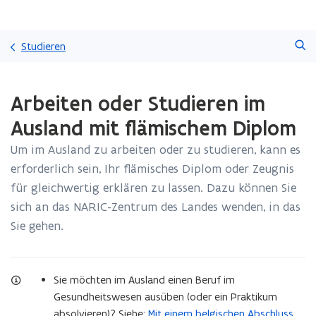
Überspringen
Suchen
und
Studieren
direkt
zum
Laden
Seiteninhalt
Arbeiten oder Studieren im
fertig.
übergehen
Sie
Ausland mit flämischem Diplom
befinden
sich
Um im Ausland zu arbeiten oder zu studieren, kann es
auf:
erforderlich sein, Ihr flämisches Diplom oder Zeugnis
Arbeiten
oder
für gleichwertig erklären zu lassen. Dazu können Sie
Studieren
sich an das NARIC-Zentrum des Landes wenden, in das
im
Sie gehen.
Ausland
mit
flämischem
Diplom
Sie möchten im Ausland einen Beruf im
Gesundheitswesen ausüben (oder ein Praktikum
absolvieren)? Siehe:
Mit einem belgischen Abschluss