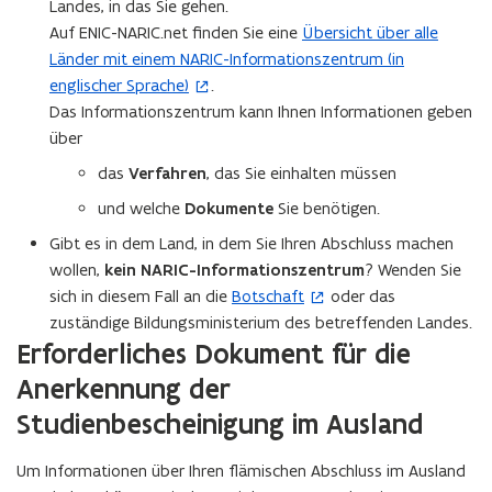
Landes, in das Sie gehen.
Auf ENIC-NARIC.net finden Sie eine
Übersicht über alle
(
Länder mit einem NARIC-Informationszentrum (in
ö
englischer Sprache)
.
f
Das Informationszentrum kann Ihnen Informationen geben
f
über
n
e
das
Verfahren
, das Sie einhalten müssen
t
und welche
Dokumente
Sie benötigen.
i
Gibt es in dem Land, in dem Sie Ihren Abschluss machen
n
wollen,
kein NARIC-Informationszentrum
? Wenden Sie
n
sich in diesem Fall an die
Botschaft
oder das
(
e
zuständige Bildungsministerium des betreffenden Landes.
ö
u
Erforderliches Dokument für die
f
e
f
m
Anerkennung der
n
F
Studienbescheinigung im Ausland
e
e
t
n
Um Informationen über Ihren flämischen Abschluss im Ausland
i
s