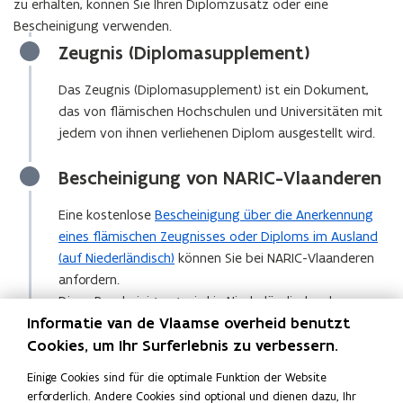
zu erhalten, können Sie Ihren Diplomzusatz oder eine
n
t
Bescheinigung verwenden.
n
e
Zeugnis (Diplomasupplement)
e
r
u
)
Das Zeugnis (Diplomasupplement) ist ein Dokument,
e
das von flämischen Hochschulen und Universitäten mit
m
jedem von ihnen verliehenen Diplom ausgestellt wird.
F
e
Bescheinigung von NARIC-Vlaanderen
n
s
Eine kostenlose
Bescheinigung über die Anerkennung
t
eines flämischen Zeugnisses oder Diploms im Ausland
e
(auf Niederländisch)
können Sie bei NARIC-Vlaanderen
r
anfordern.
)
Diese Bescheinigung wird in Niederländisch oder
Informatie van de Vlaamse overheid benutzt
Englisch ausgestellt. Brauchen Sie es in einer anderen
Cookies, um Ihr Surferlebnis zu verbessern.
Sprache? Dann können Sie sie selbst von einem
vereidigten Übersetzer
in eine andere Sprache
(
Einige Cookies sind für die optimale Funktion der Website
übersetzen lassen.
ö
erforderlich. Andere Cookies sind optional und dienen dazu, Ihr