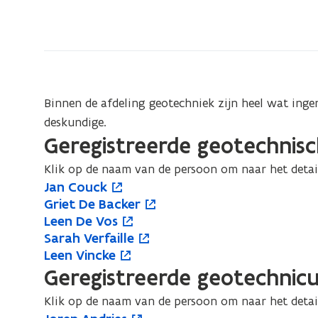
bevindt
zich
op:
Geotechnische
erkenningen
Binnen de afdeling geotechniek zijn heel wat inge
deskundige.
Geregistreerde geotechnis
Klik op de naam van de persoon om naar het detai
J
Jan Couck
J
o
a
G
Griet De Backer
G
o
a
p
n
r
L
Leen De Vos
L
o
r
p
n
e
C
i
e
S
Sarah Verfaille
S
o
e
p
i
e
C
n
o
e
e
a
L
Leen Vincke
L
o
a
p
e
e
e
n
o
t
u
t
n
r
e
Geregistreerde geotechnic
e
p
r
e
n
n
t
t
u
i
c
D
D
a
e
e
e
a
n
D
t
D
i
Klik op de naam van de persoon om naar het detai
c
n
k
e
e
h
n
n
n
h
t
e
i