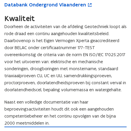
D
Databank Ondergrond Vlaanderen
a
p
a
t
e
t
Kwaliteit
a
n
a
b
t
Doorheen de activiteiten van de afdeling Geotechniek loopt als
b
a
i
rode draad een continu aangehouden kwaliteitsbeleid.
a
n
n
Daarbovenop is het Eigen Vermogen Xperta geaccrediteerd
n
k
n
k
door BELAC onder certificaatnummer 177-TEST
O
i
O
n
e
overeenkomstig de criteria van de norm EN ISO/IEC 17025:2017
n
d
u
voor het uitvoeren van: elektrische en mechanische
d
e
w
sonderingen, droogboringen met monstername, standaard
e
r
v
triaxiaalproeven CU, UC en UU, samendrukkingsproeven,
r
g
e
proctorproeven, doorlatendheidsproeven bij constant verval in
g
r
n
doorlatendheidscel, bepaling volumemassa en watergehalte.
r
o
s
o
n
t
Naast een volledige documentatie van haar
n
d
e
d
beproevingsactiviteiten houdt dit ook een aangehouden
V
r
V
l
competentiebeheer en het continu opvolgen van de bijna
l
a
2000 meetmiddelen in.
a
a
P