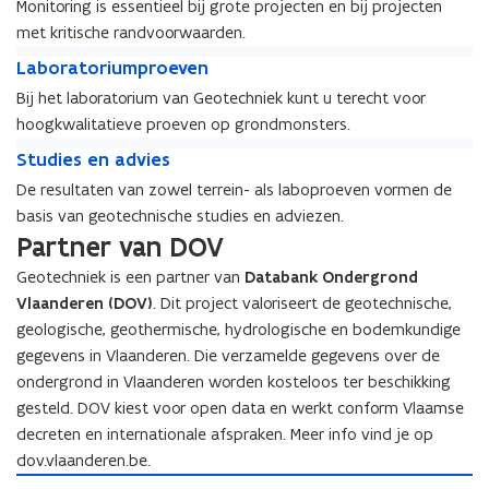
e
Monitoring is essentieel bij grote projecten en bij projecten
t
i
t
i
met kritische randvoorwaarden.
i
n
i
n
n
L
o
n
L
Laboratoriumproeven
o
g
a
n
g
a
n
Bij het laboratorium van Geotechniek kunt u terecht voor
e
b
d
e
b
d
hoogkwalitatieve proeven op grondmonsters.
n
o
e
n
o
e
e
r
S
r
e
r
S
Studies en advies
r
n
a
t
z
n
a
t
z
De resultaten van zowel terrein- als laboproeven vormen de
m
t
u
o
m
t
u
o
basis van geotechnische studies en adviezen.
o
o
d
e
o
o
d
e
n
r
i
Partner van DOV
k
n
r
i
k
i
i
e
i
i
e
Geotechniek is een partner van
Databank Ondergrond
t
u
s
t
u
s
Vlaanderen (DOV)
. Dit project valoriseert de geotechnische,
o
m
e
o
m
e
geologische, geothermische, hydrologische en bodemkundige
r
p
n
r
p
n
i
r
a
gegevens in Vlaanderen. Die verzamelde gegevens over de
i
r
a
n
o
d
ondergrond in Vlaanderen worden kosteloos ter beschikking
n
o
d
g
e
v
gesteld. DOV kiest voor open data en werkt conform Vlaamse
g
e
v
v
i
v
i
decreten en internationale afspraken. Meer info vind je op
e
e
e
e
dov.vlaanderen.be.
n
s
n
s
D
o