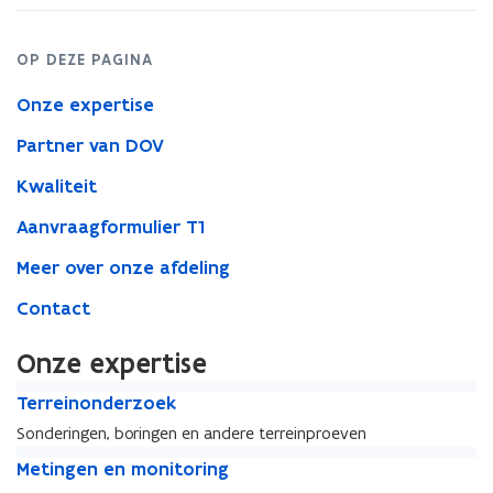
OP DEZE PAGINA
Onze expertise
Partner van DOV
Kwaliteit
Aanvraagformulier T1
Meer over onze afdeling
Contact
Onze expertise
T
T
Terreinonderzoek
e
e
Sonderingen, boringen en andere terreinproeven
r
r
M
r
M
Metingen en monitoring
r
e
e
e