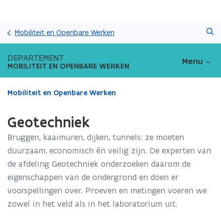
Overslaan
Zoeken
en
Mobiliteit en Openbare Werken
naar
de
DEPARTEMENT
Menu
inhoud
MOBILITEIT EN OPENBARE WERKEN
gaan
Gedaan
Mobiliteit en Openbare Werken
met
laden.
Geotechniek
U
bevindt
Bruggen, kaaimuren, dijken, tunnels: ze moeten
zich
duurzaam, economisch én veilig zijn. De experten van
op:
de afdeling Geotechniek onderzoeken daarom de
Geotechniek
eigenschappen van de ondergrond en doen er
voorspellingen over. Proeven en metingen voeren we
zowel in het veld als in het laboratorium uit.