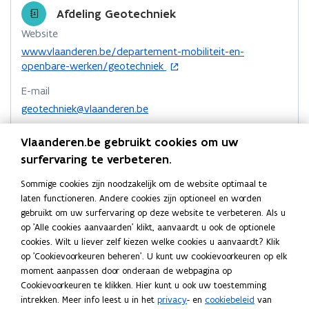
w
o
d
e
Afdeling Geotechniek
v
o
i
r
Website
e
k
n
l
o
www.vlaanderen.be/departement-mobiliteit-en-
n
o
o
i
p
openbare-werken/geotechniek
s
p
p
n
e
t
e
e
k
E-mail
n
e
n
n
n
t
geotechniek@vlaanderen.be
r
t
i
t
a
Telefoon
)
n
i
i
a
Vlaanderen.be gebruikt cookies om uw
09 240 75 11
n
n
n
r
surfervaring te verbeteren.
i
n
n
k
Adres
e
Sommige cookies zijn noodzakelijk om de website optimaal te
i
i
l
Departement Mobiliteit en Openbare Werken
u
laten functioneren. Andere cookies zijn optioneel en worden
e
e
e
Afdeling Geotechniek
w
gebruikt om uw surfervaring op deze website te verbeteren. Als u
u
u
m
v
op 'Alle cookies aanvaarden' klikt, aanvaardt u ook de optionele
Technologiepark-Zwijnaarde 68, 9052 Gent, België
w
e
w
b
cookies. Wilt u liever zelf kiezen welke cookies u aanvaardt? Klik
o
Routeplanner
n
v
v
o
op 'Cookievoorkeuren beheren'. U kunt uw cookievoorkeuren op elk
p
s
Meer details
moment aanpassen door onderaan de webpagina op
e
e
r
e
t
Cookievoorkeuren te klikken. Hier kunt u ook uw toestemming
n
n
n
d
e
intrekken. Meer info leest u in het
privacy
- en
cookiebeleid
van
t
s
s