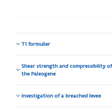
bevindt
zich
op:
Publicaties
Geotechniek
T1 formulier
Shear strength and compressibility of
the Paleogene
Investigation of a breached levee