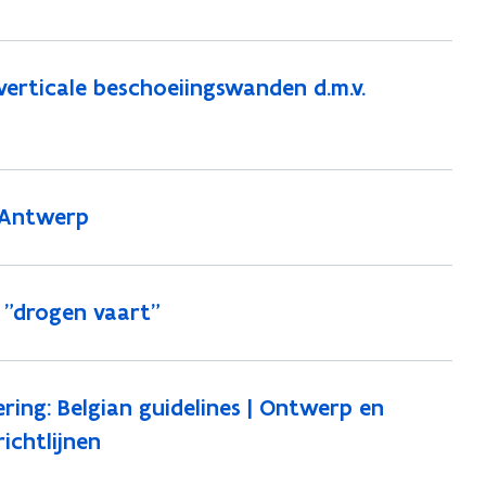
verticale beschoeiingswanden d.m.v.
in Antwerp
e "drogen vaart"
ing: Belgian guidelines | Ontwerp en
ichtlijnen