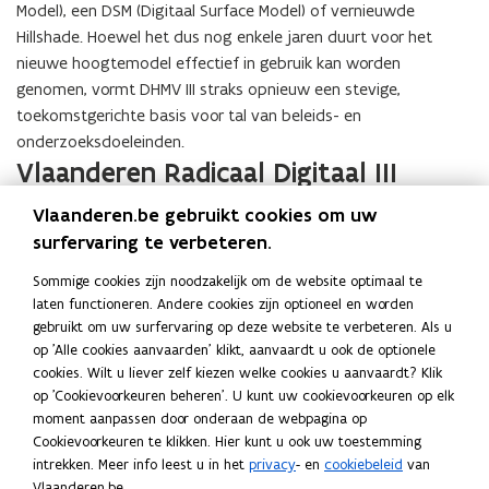
Model), een DSM (Digitaal Surface Model) of vernieuwde
Hillshade. Hoewel het dus nog enkele jaren duurt voor het
nieuwe hoogtemodel effectief in gebruik kan worden
genomen, vormt DHMV III straks opnieuw een stevige,
toekomstgerichte basis voor tal van beleids- en
onderzoeksdoeleinden.
Vlaanderen Radicaal Digitaal III
Vlaanderen.be gebruikt cookies om uw
De vernieuwing van het Digitaal Hoogtemodel kadert binnen
surfervaring te verbeteren.
het impulsprogramma Vlaanderen Radicaal Digitaal III onder
speerpunt ‘Datagedreven overheid’.
Lees hier meer over VRD3.
Sommige cookies zijn noodzakelijk om de website optimaal te
Meer informatie
laten functioneren. Andere cookies zijn optioneel en worden
gebruikt om uw surfervaring op deze website te verbeteren. Als u
Over het Digitaal Hoogtemodel Vlaanderen
op 'Alle cookies aanvaarden' klikt, aanvaardt u ook de optionele
cookies. Wilt u liever zelf kiezen welke cookies u aanvaardt? Klik
Over Earth Observation Data Science (EODaS)
op 'Cookievoorkeuren beheren'. U kunt uw cookievoorkeuren op elk
moment aanpassen door onderaan de webpagina op
Deel deze pagina
Cookievoorkeuren te klikken. Hier kunt u ook uw toestemming
intrekken. Meer info leest u in het
privacy
- en
cookiebeleid
van
F
L
K
Vlaanderen.be.