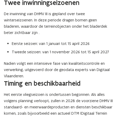
Twee inwinningseizoenen
de
afbeelding
De inwinning van DHMV III is gepland over twee
voor
winterseizoenen. In deze periode dragen bomen geen
een
vergrote
bladeren, waardoor de terreinobjecten onder het bladerdek
weergave)
beter zichtbaar zijn .
Eerste seizoen: van 1 januari tot 15 april 2026
Tweede seizoen: van 1 november 2026 tot 15 april 2027
Nadien volgt een intensieve fase van kwaliteitscontrole en
verwerking, uitgevoerd door de geodata experts van Digitaal
Vlaanderen.
Timing en beschikbaarheid
Het eerste vliegseizoen is ondertussen begonnen. Als alles
volgens planning verloopt, zullen in 2028 de voorziene DHMV III
standaard- en meerwaardeproducten en diensten beschikbaar
komen, zoals bijvoorbeeld een actueel DTM (Digitaal Terrein