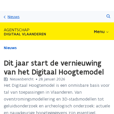
Overslaan
Zoeken
en
Nieuws
naar
de
AGENTSCHAP
Menu
inhoud
DIGITAAL VLAANDEREN
gaan
Gedaan
Nieuws
met
laden.
Dit jaar start de vernieuwing
U
bevindt
van het Digitaal Hoogtemodel
zich
Nieuwsbericht
 •
28 januari 2026
op:
Dit
Het Digitaal Hoogtemodel is een onmisbare basis voor
jaar
tal van toepassingen in Vlaanderen. Van
start
overstromingsmodellering en 3D-stadsmodellen tot
de
geluidsonderzoek en archeologisch onderzoek: actuele
vernieuwing
van
en nauwkeurige hoogtegegevens zijn essentieel.