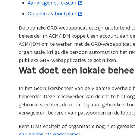
o
Aanvragen quickscan
(
p
o
Opladen as-builtplan
(
e
p
o
n
e
De publieke GRB-webapplicaties zijn uitsluitend to
p
t
n
beheerder in ACM/IDM koppelt een account aan de o
e
i
t
ACM/IDM om te werken met de GRB-webapplicaties
n
n
i
organisatie, krijgt die persoon automatisch het 
t
n
n
publieke GRB-webapplicaties te gebruiken.
i
i
Wat doet een lokale behee
n
n
e
i
n
u
e
i
In het Gebruikersbeheer van de Vlaamse overheid he
w
u
e
beheerder. Deze medewerker van de entiteit of org
v
w
u
gebruikersrechten, denk hierbij aan: gebruikers t
e
v
w
verwijderen, beheren van paswoorden en de loopti
n
e
v
s
n
Bent u als entiteit of organisatie nog niet geregi
e
t
s
Aanmelden als ondernemer
.