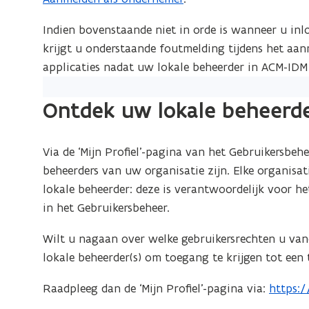
n
e
t
s
r
Indien bovenstaande niet in orde is wanneer u in
e
t
)
krijgt u onderstaande foutmelding tijdens het aa
r
e
applicaties nadat uw lokale beheerder in ACM-IDM 
)
r
)
Ontdek uw lokale beheerd
Via de ‘Mijn Profiel’-pagina van het Gebruikersbeh
beheerders van uw organisatie zijn. Elke organisat
lokale beheerder: deze is verantwoordelijk voor h
in het Gebruikersbeheer.
Wilt u nagaan over welke gebruikersrechten u van
lokale beheerder(s) om toegang te krijgen tot een
Raadpleeg dan de ‘Mijn Profiel’-pagina via:
https:/
(
o