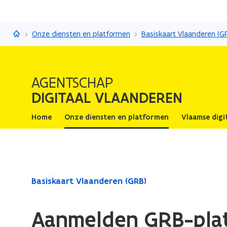
Digitaal Vlaanderen
Onze diensten en platformen
Basiskaart Vlaanderen (G
AGENTSCHAP
DIGITAAL VLAANDEREN
Home
Onze diensten en platformen
Vlaamse digi
Gedaan
Basiskaart Vlaanderen (GRB)
met
laden.
Aanmelden GRB-plat
U