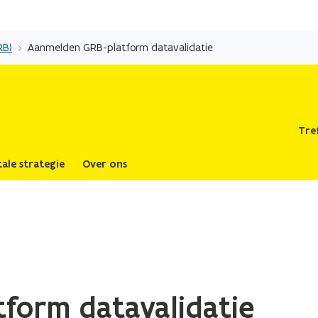
Overslaan
en
RB)
Aanmelden GRB-platform datavalidatie
naar
de
inhoud
gaan
Tre
tale strategie
Over ons
form datavalidatie