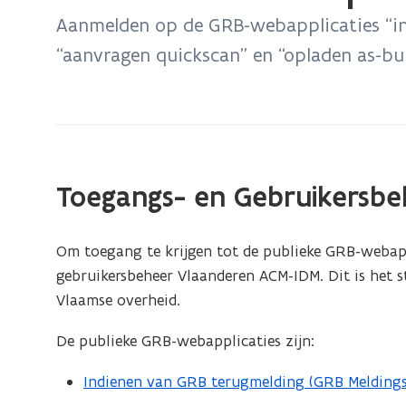
bevindt
Aanmelden op de GRB-webapplicaties “in
zich
“aanvragen quickscan” en “opladen as-bui
op:
Aanmelden
GRB-
platform
datavalidatie
Toegangs- en Gebruikersb
Om toegang te krijgen tot de publieke GRB-webapp
gebruikersbeheer Vlaanderen ACM-IDM. Dit is het 
Vlaamse overheid.
De publieke GRB-webapplicaties zijn:
Indienen van GRB terugmelding (GRB Melding
(