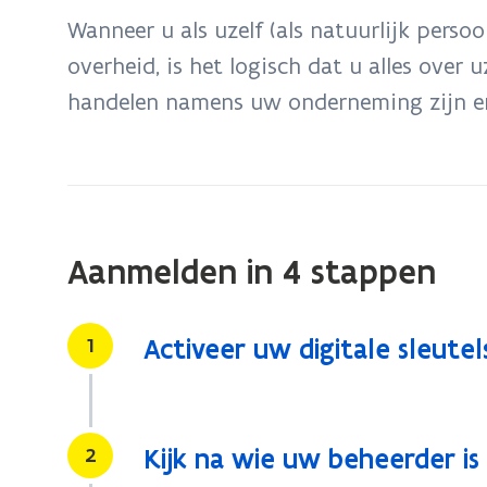
bevindt
Wanneer u als uzelf (als natuurlijk pers
zich
overheid, is het logisch dat u alles over
op:
handelen namens uw onderneming zijn e
Aanmelden
als
ondernemer
Aanmelden in 4 stappen
Stap
1
Activeer uw digitale sleutel
Stap
2
Kijk na wie uw beheerder is