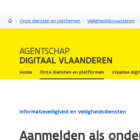
Digitaal Vlaanderen
Onze diensten en platformen
Veiligheidsbouwstenen
AGENTSCHAP
DIGITAAL VLAANDEREN
Home
Onze diensten en platformen
Vlaamse digi
Gedaan
Informatieveiligheid en Veiligheidsdiensten
met
laden.
Aanmelden als ond
U