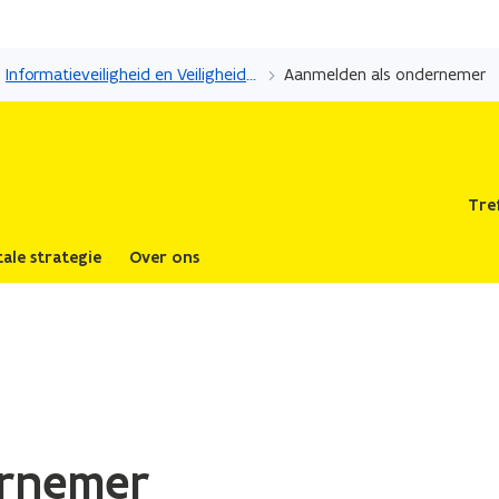
Overslaan
en
Informatieveiligheid en Veiligheidsdiensten
Aanmelden als ondernemer
naar
de
inhoud
gaan
Tre
tale strategie
Over ons
ernemer