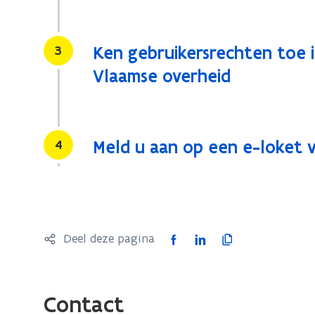
Stap
3
Ken gebruikersrechten toe 
Vlaamse overheid
Stap
4
Meld u aan op een e-loket 
F
L
K
Deel deze pagina
a
i
o
c
n
p
e
k
i
Contact
b
e
e