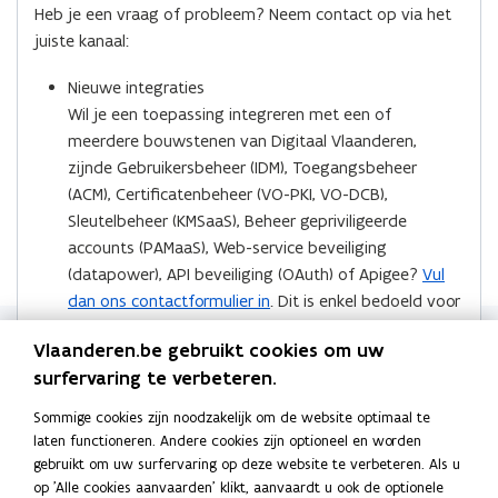
b
o
Heb je een vraag of probleem? Neem contact op via het
o
i
r
o
u
juiste kanaal:
k
n
l
u
w
w
o
o
i
s
Nieuwe integraties
s
t
p
p
n
Wil je een toepassing integreren met een of
t
e
e
e
k
meerdere bouwstenen van Digitaal Vlaanderen,
e
n
n
n
n
n
zijnde Gebruikersbeheer (IDM), Toegangsbeheer
e
t
t
a
e
n
(ACM), Certificatenbeheer (VO-PKI, VO-DCB),
i
i
a
n
Sleutelbeheer (KMSaaS), Beheer gepriviligeerde
n
n
r
accounts (PAMaaS), Web-service beveiliging
n
n
k
(datapower), API beveiliging (OAuth) of Apigee?
Vul
i
i
l
dan ons contactformulier in
. Dit is enkel bedoeld voor
e
e
e
nieuwe integraties. (Voor wijzigingen/uitbreidingen
u
u
m
Vlaanderen.be gebruikt cookies om uw
aan bestaande integratiedossiers volstaat het een
w
w
b
surfervaring te verbeteren.
mail te sturen naar
integraties@vlaanderen.be
)
(
v
v
o
o
Burgers of eindgebruikers met aanmeldproblemen
Sommige cookies zijn noodzakelijk om de website optimaal te
e
e
r
p
laten functioneren. Andere cookies zijn optioneel en worden
Heb je als burger of eindgebruiker problemen met
n
n
d
e
gebruikt om uw surfervaring op deze website te verbeteren. Als u
aanmelden (bv. authenticatie of toegangsrechten)?
s
s
op 'Alle cookies aanvaarden' klikt, aanvaardt u ook de optionele
n
Bel 1700 voor ondersteuning.