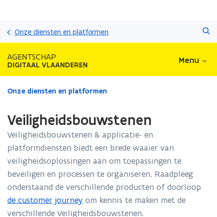
Overslaan
Zoeken
en
Onze diensten en platformen
naar
de
AGENTSCHAP
Menu
inhoud
DIGITAAL VLAANDEREN
gaan
Gedaan
Onze diensten en platformen
met
laden.
Veiligheidsbouwstenen
U
bevindt
Veiligheidsbouwstenen & applicatie- en
zich
platformdiensten biedt een brede waaier van
op:
veiligheidsoplossingen aan om toepassingen te
Veiligheidsbouwstenen
beveiligen en processen te organiseren. Raadpleeg
onderstaand de verschillende producten of doorloop
de customer journey
om kennis te maken met de
verschillende Veiligheidsbouwstenen.