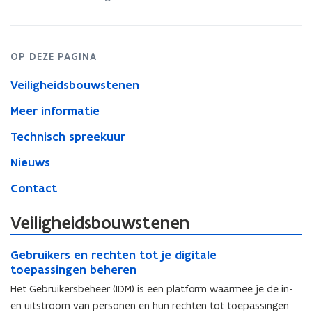
OP DEZE PAGINA
Veiligheidsbouwstenen
Meer informatie
Technisch spreekuur
Nieuws
Contact
Veiligheidsbouwstenen
G
G
Gebruikers en rechten tot je digitale
e
e
toepassingen beheren
b
b
r
Het Gebruikersbeheer (IDM) is een platform waarmee je de in-
r
u
en uitstroom van personen en hun rechten tot toepassingen