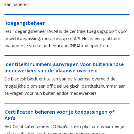
u
i
kan beheren.
i
k
k
e
T
e
r
T
Toegangsbeheer
o
r
s
o
e
s
Het Toegangsbeheer (ACM) is de centrale toegangspoort voor
e
e
g
e
n
je webtoepassing, mobiele app of API. Het is een platform
g
a
n
r
waarmee je sterke authenticatie (MFA) kan opzetten
a
n
r
e
gebaseerd op open standaarden, gebruik makend van Single-
n
g
e
c
I
g
Sign-On.
s
c
h
I
Identiteitsnummers aanvragen voor buitenlandse
d
s
b
h
t
d
medewerkers van de Vlaamse overheid
e
b
e
t
e
e
n
e
De Bisdesk biedt entiteiten van de Vlaamse overheid de
h
e
n
n
t
h
e
mogelijkheid om een officieel Belgisch identiteitsnummer aan
n
t
t
i
e
e
te vragen voor hun buitenlandse medewerkers.
t
o
i
t
e
r
o
t
t
e
r
C
t
j
e
i
C
Certificaten beheren voor je toepassingen of
e
j
e
i
t
e
API’s
r
e
d
t
s
r
t
d
i
s
Het Certificatenbeheer (DCBaaS) is een platform waarmee je
n
t
i
i
g
n
u
zelf certificaten kunt aanvragen en beheren voor je