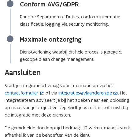
Conform AVG/GDPR
Principe Separation of Duties, conform informatie
classificatie, logging via security monitoring.
Maximale ontzorging
Dienstverlening waarbij dit hele proces is geregeld,
gekoppeld aan change management.
Aansluiten
Start je integratie of vraag voor informatie op via het
contactformulier
of via
integraties@vlaanderen.be
. Het
(
(
integratieteam adviseert je bij het zoeken naar een oplossing
o
o
op maat van je project en begeleidt je van start tot finish bij
p
p
de integratie met deze diensten.
e
e
n
n
De gemiddelde doorlooptijd bedraagt 12 weken, maar is sterk
t
t
afhankelijk van de behoeften van de klant.