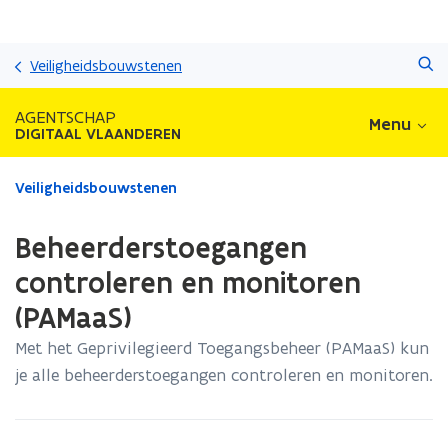
Overslaan
Zoeken
en
Veiligheidsbouwstenen
naar
de
AGENTSCHAP
Menu
inhoud
DIGITAAL VLAANDEREN
gaan
Gedaan
Veiligheidsbouwstenen
met
laden.
Beheerderstoegangen
U
bevindt
controleren en monitoren
zich
(PAMaaS)
op:
Beheerderstoegangen
Met het Geprivilegieerd Toegangsbeheer (PAMaaS) kun
controleren
je alle beheerderstoegangen controleren en monitoren.
en
monitoren
(PAMaaS)