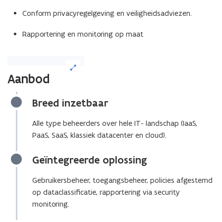
Conform privacyregelgeving en veiligheidsadviezen.
Rapportering en monitoring op maat
(Klik
op
Aanbod
de
afbeelding
Breed inzetbaar
voor
een
vergrote
Alle type beheerders over hele IT- landschap (IaaS,
weergave)
PaaS, SaaS, klassiek datacenter en cloud).
Geïntegreerde oplossing
Gebruikersbeheer, toegangsbeheer, policies afgestemd
op dataclassificatie, rapportering via security
monitoring.