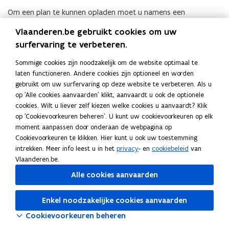
n
Om een plan te kunnen opladen moet u namens een
t
organisatie of onderneming aangemeld zijn. Meer informatie
i
Vlaanderen.be gebruikt cookies om uw
hierover vindt u op de pagina
aanmelden GRB-platform
n
surfervaring te verbeteren.
datavalidatie
.
n
Sommige cookies zijn noodzakelijk om de website optimaal te
i
laten functioneren. Andere cookies zijn optioneel en worden
e
gebruikt om uw surfervaring op deze website te verbeteren. Als u
Deel deze pagina
u
op 'Alle cookies aanvaarden' klikt, aanvaardt u ook de optionele
w
F
L
K
cookies. Wilt u liever zelf kiezen welke cookies u aanvaardt? Klik
v
a
i
o
op 'Cookievoorkeuren beheren'. U kunt uw cookievoorkeuren op elk
e
c
n
p
moment aanpassen door onderaan de webpagina op
Cookievoorkeuren te klikken. Hier kunt u ook uw toestemming
n
e
k
i
Volg Digitaal Vlaanderen op
intrekken. Meer info leest u in het
privacy
- en
cookiebeleid
van
s
b
e
e
opent in nieuw venster
Linkedin
Vlaanderen.be.
t
o
d
e
Alle cookies aanvaarden
e
o
i
r
r
k
n
l
)
Enkel noodzakelijke cookies aanvaarden
o
o
i
p
p
n
Cookievoorkeuren beheren
e
e
k