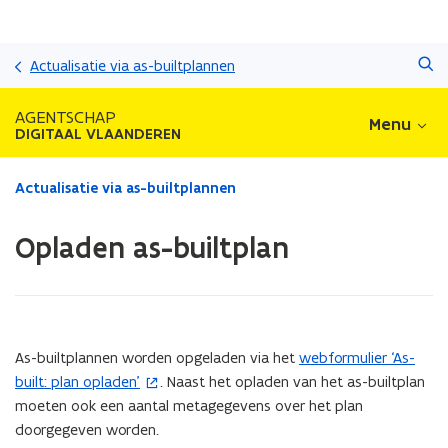
Overslaan
Zoeken
en
Actualisatie via as-builtplannen
naar
de
AGENTSCHAP
Menu
inhoud
DIGITAAL VLAANDEREN
gaan
Gedaan
Actualisatie via as-builtplannen
met
laden.
Opladen as-builtplan
U
bevindt
zich
op:
Opladen
as-
As-builtplannen worden opgeladen via het
webformulier ‘As-
(
builtplan
built: plan opladen’
. Naast het opladen van het as-builtplan
o
moeten ook een aantal metagegevens over het plan
p
doorgegeven worden.
e