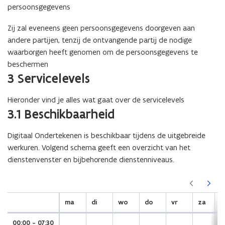
persoonsgegevens
-
m
Zij zal eveneens geen persoonsgegevens doorgeven aan
a
andere partijen, tenzij de ontvangende partij de nodige
i
waarborgen heeft genomen om de persoonsgegevens te
l
beschermen
a
3 Servicelevels
p
p
Hieronder vind je alles wat gaat over de servicelevels
l
3.1 Beschikbaarheid
i
c
Digitaal Ondertekenen is beschikbaar tijdens de uitgebreide
a
werkuren. Volgend schema geeft een overzicht van het
t
dienstenvenster en bijbehorende dienstenniveaus.
i
e
(Scroll
(Scroll
)
links)
rechts)
ma
di
wo
do
vr
za
z
00:00 - 07:30