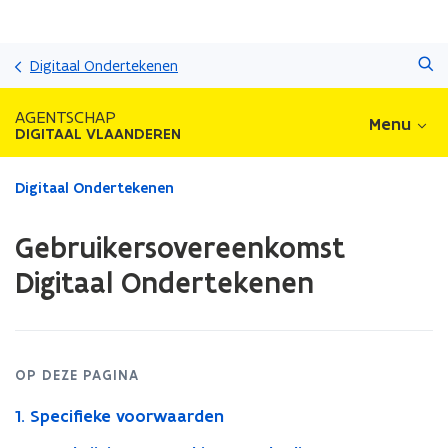
Overslaan
Zoeken
en
Digitaal Ondertekenen
naar
de
AGENTSCHAP
Menu
inhoud
DIGITAAL VLAANDEREN
gaan
Gedaan
Digitaal Ondertekenen
met
laden.
Gebruikersovereenkomst
U
bevindt
Digitaal Ondertekenen
zich
op:
Gebruikersovereenkomst
Digitaal
Ondertekenen
OP DEZE PAGINA
1. Specifieke voorwaarden