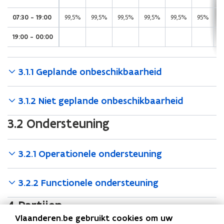
07:30 - 19:00
99,5%
99,5%
99,5%
99,5%
99,5%
95%
9
19:00 - 00:00
3.1.1 Geplande onbeschikbaarheid
3.1.2 Niet geplande onbeschikbaarheid
3.2 Ondersteuning
3.2.1 Operationele ondersteuning
3.2.2 Functionele ondersteuning
4 Partijen
Vlaanderen.be gebruikt cookies om uw