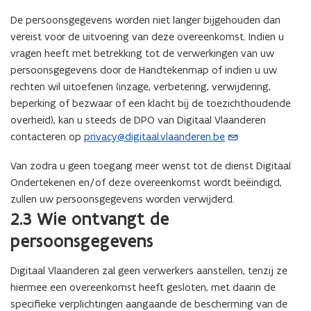
De persoonsgegevens worden niet langer bijgehouden dan
vereist voor de uitvoering van deze overeenkomst. Indien u
vragen heeft met betrekking tot de verwerkingen van uw
persoonsgegevens door de Handtekenmap of indien u uw
rechten wil uitoefenen (inzage, verbetering, verwijdering,
beperking of bezwaar of een klacht bij de toezichthoudende
overheid), kan u steeds de DPO van Digitaal Vlaanderen
contacteren op
privacy@digitaal.vlaanderen.be
(
o
Van zodra u geen toegang meer wenst tot de dienst Digitaal
p
Ondertekenen en/of deze overeenkomst wordt beëindigd,
e
zullen uw persoonsgegevens worden verwijderd.
n
2.3 Wie ontvangt de
t
persoonsgegevens
i
n
Digitaal Vlaanderen zal geen verwerkers aanstellen, tenzij ze
u
hiermee een overeenkomst heeft gesloten, met daarin de
w
specifieke verplichtingen aangaande de bescherming van de
e