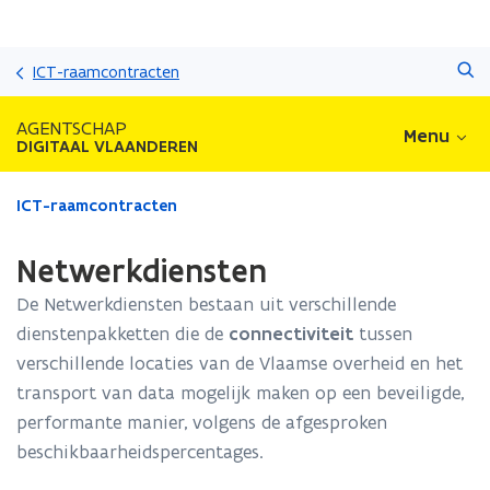
Overslaan
Zoeken
en
ICT-raamcontracten
naar
de
AGENTSCHAP
Menu
inhoud
DIGITAAL VLAANDEREN
gaan
Gedaan
ICT-raamcontracten
met
laden.
Netwerkdiensten
U
bevindt
De Netwerkdiensten bestaan uit verschillende
zich
dienstenpakketten die de
connectiviteit
tussen
op:
verschillende locaties van de Vlaamse overheid en het
Netwerkdiensten
transport van data mogelijk maken op een beveiligde,
performante manier, volgens de afgesproken
beschikbaarheidspercentages.