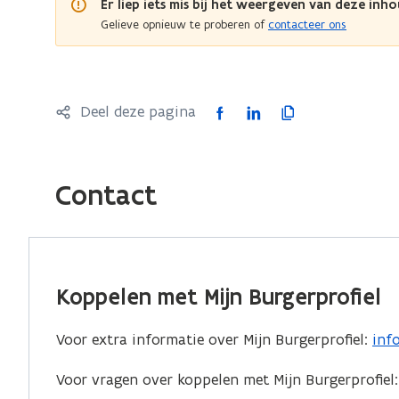
n
o
Er liep iets mis bij het weergeven van deze inho
i
Gelieve opnieuw te proberen of
contacteer ons
f
e
l
i
?
e
l
F
L
K
Deel deze pagina
?
a
i
o
c
n
p
e
k
i
Contact
b
e
e
o
d
e
o
i
r
k
n
l
Koppelen met Mijn Burgerprofiel
o
o
i
p
p
n
Voor extra informatie over Mijn Burgerprofiel:
inf
(
e
e
k
o
n
n
n
Voor vragen over koppelen met Mijn Burgerprofiel
p