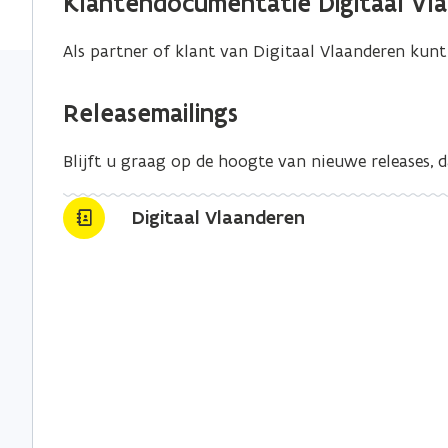
Klantendocumentatie Digitaal Vl
i
Als partner of klant van Digitaal Vlaanderen kunt 
c
a
t
Releasemailings
i
Blijft u graag op de hoogte van nieuwe releases, 
e
)
Digitaal Vlaanderen