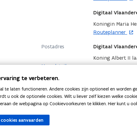
e
p
u
Digitaal Vlaander
e
w
n
Koningin Maria Hen
v
t
o
Routeplanner
e
i
p
n
Postadres
Digitaal Vlaander
n
e
s
n
n
Koning Albert II la
t
i
t
Meer details
e
e
i
r
rvaring te verbeteren.
u
n
w
 te laten functioneren. Andere cookies zijn optioneel en worden g
n
ardt u ook de optionele cookies. Wilt u liever zelf kiezen welke cook
v
i
an de webpagina op Cookievoorkeuren te klikken. Hier kunt u ook 
e
e
n
u
 cookies aanvaarden
s
w
t
v