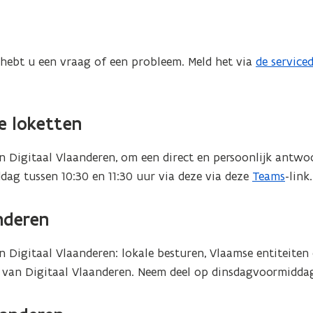
o
p
e
n
 hebt u een vraag of een probleem. Meld het via
de service
t
i
n
le loketten
u
w
 van Digitaal Vlaanderen, om een direct en persoonlijk antw
e
ag tussen 10:30 en 11:30 uur via deze via deze
Teams
-link.
-
m
nderen
a
i
an Digitaal Vlaanderen: lokale besturen, Vlaamse entiteiten
l
 van Digitaal Vlaanderen. Neem deel op dinsdagvoormiddag,
a
p