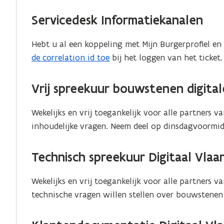
t
t
a
e
i
i
a
Servicedesk Informatiekanalen
n
n
n
r
t
n
n
k
Hebt u al een koppeling met Mijn Burgerprofiel en
i
i
i
l
de correlation id toe
bij het loggen van het ticket.
n
e
e
e
u
u
u
m
Vrij spreekuur bouwstenen digita
w
w
w
b
e
v
v
o
Wekelijks en vrij toegankelijk voor alle partners
-
e
e
r
inhoudelijke vragen. Neem deel op dinsdagvoormidd
m
n
n
d
a
s
s
Technisch spreekuur Digitaal Vlaa
i
t
t
l
e
e
Wekelijks en vrij toegankelijk voor alle partners v
a
r
r
technische vragen willen stellen over bouwstenen
p
p
l