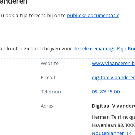
aanderen
p
l
u ook altijd terecht bij onze
publieke documentatie
.
i
c
a
t
dan kunt u zich inschrijven voor
de releasemailings Mijn Bu
i
e
o
Website
www.vlaanderen.b
)
p
E-mail
digitaal.vlaander
e
n
Telefoon
09 276 15 00
t
i
Adres
Digitaal Vlaander
n
Herman Teirlinck
n
Havenlaan 88, 1000
i
o
Routeplanner