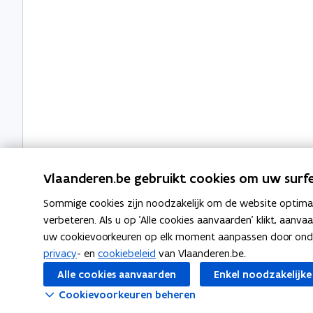
Vlaanderen.be gebruikt cookies om uw surfe
Sommige cookies zijn noodzakelijk om de website optimaal
verbeteren. Als u op 'Alle cookies aanvaarden' klikt, aanva
uw cookievoorkeuren op elk moment aanpassen door ondera
Volg Digitaal Vlaanderen op
privacy
- en
cookiebeleid
van Vlaanderen.be.
opent in nieuw venster
Linkedin
Alle cookies aanvaarden
Enkel noodzakelijke
Cookievoorkeuren beheren