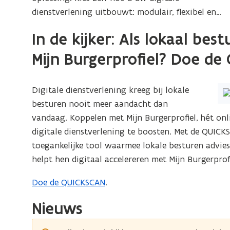
n
a
w
i
e
e
dienstverlening uitbouwt: modulair, flexibel en
n
s
e
e
a
c
r
pragmatisch.
r
l
r
a
In de kijker: Als lokaal bes
i
k
k
u
n
e
t
t
Mijn Burgerprofiel? Doe d
i
s
r
M
M
t
l
i
i
i
u
j
Digitale dienstverlening kreeg bij lokale
j
i
n
n
besturen nooit meer aandacht dan
n
t
g
B
vandaag. Koppelen met Mijn Burgerprofiel, hét onl
i
B
s
u
digitale dienstverlening te boosten. Met de QUIC
n
u
r
t
toegankelijke tool waarmee lokale besturen advi
g
g
r
a
s
helpt hen digitaal accelereren met Mijn Burgerprofi
e
g
r
t
r
e
t
Doe de QUICKSCAN
.
a
p
r
e
r
r
Nieuws
p
t
n
o
r
e
f