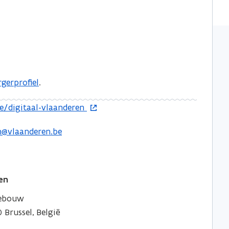
rgerprofiel
.
e/digitaal-vlaanderen
en@vlaanderen.be
en
gebouw
 Brussel, België