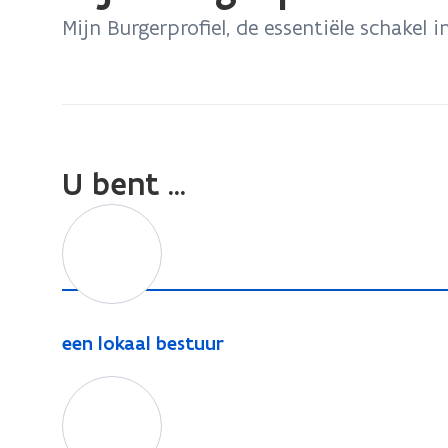
bevindt
Mijn Burgerprofiel, de essentiële schakel 
zich
op:
Mijn
Burgerprofiel
U bent ...
e
e
n
l
o
e
een lokaal bestuur
k
e
a
e
n
a
l
e
l
o
n