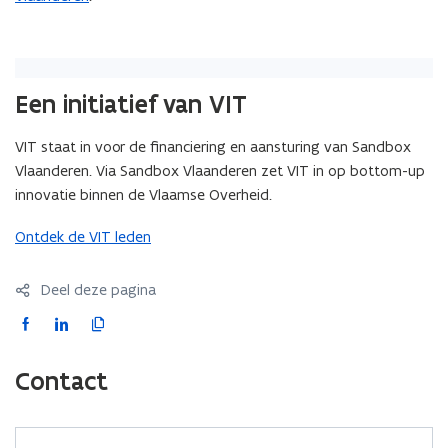
Een initiatief van VIT
VIT staat in voor de financiering en aansturing van Sandbox
Vlaanderen. Via Sandbox Vlaanderen zet VIT in op bottom-up
innovatie binnen de Vlaamse Overheid.
Ontdek de VIT leden
Deel deze pagina
F
L
K
a
i
o
c
n
p
Contact
e
k
i
b
e
e
o
d
e