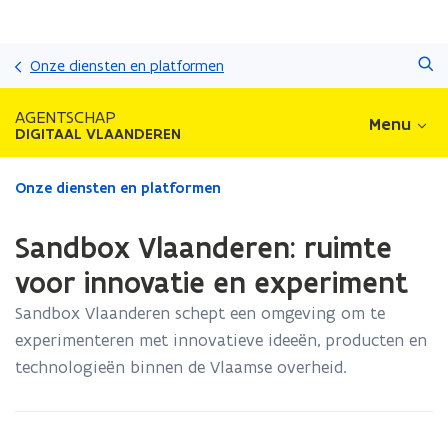
Overslaan
Zoeken
en
Onze diensten en platformen
naar
de
AGENTSCHAP
Menu
inhoud
DIGITAAL VLAANDEREN
gaan
Gedaan
Onze diensten en platformen
met
laden.
Sandbox Vlaanderen: ruimte
U
bevindt
voor innovatie en experiment
zich
Sandbox Vlaanderen schept een omgeving om te
op:
Sandbox
experimenteren met innovatieve ideeën, producten en
Vlaanderen:
technologieën binnen de Vlaamse overheid.
ruimte
voor
innovatie
en