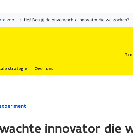
Overslaan
en
Sandbox Vlaanderen: ruimte voor innovatie en experiment
Hej! Ben jij de onverwachte innovator die we zoeken?
naar
de
inhoud
gaan
Tre
tale strategie
Over ons
 experiment
erwachte innovator die