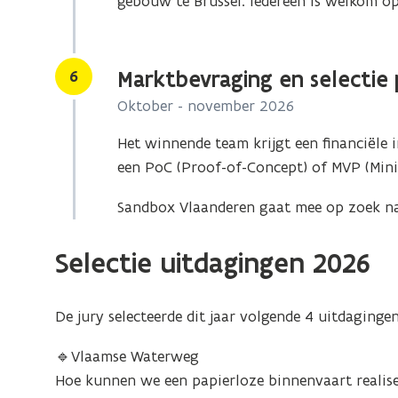
gebouw te Brussel. Iedereen is welkom op
Stap
6
Marktbevraging en selectie
Oktober - november 2026
Het winnende team krijgt een financiële 
een PoC (Proof-of-Concept) of MVP (Mini
Sandbox Vlaanderen gaat mee op zoek na
Selectie uitdagingen 2026
De jury selecteerde dit jaar volgende 4
uitdagingen
🔹Vlaamse Waterweg
Hoe kunnen we een papierloze binnenvaart realis