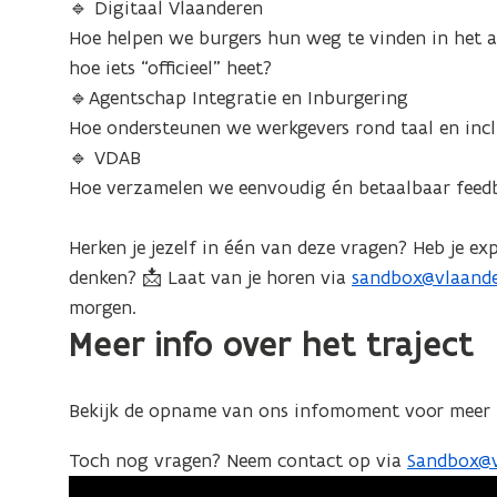
🔹 Digitaal Vlaanderen
Hoe helpen we burgers hun weg te vinden in het a
hoe iets “officieel” heet?
🔹Agentschap Integratie en Inburgering
Hoe ondersteunen we werkgevers rond taal en incl
🔹 VDAB
Hoe verzamelen we eenvoudig én betaalbaar feed
Herken je jezelf in één van deze vragen? Heb je e
denken? 📩 Laat van je horen via
sandbox@vlaande
(
morgen.
o
Meer info over het traject
p
e
n
Bekijk de opname van ons infomoment voor meer 
t
i
Toch nog vragen? Neem contact op via
Sandbox@v
(
n
o