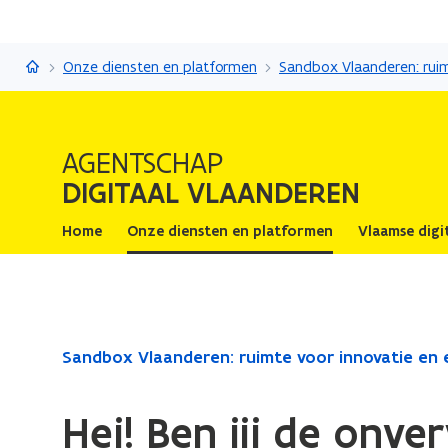
Digitaal Vlaanderen
Onze diensten en platformen
AGENTSCHAP
DIGITAAL VLAANDEREN
Home
Onze diensten en platformen
Vlaamse digi
Gedaan
Sandbox Vlaanderen: ruimte voor innovatie en
met
laden.
Hej! Ben jij de onv
U