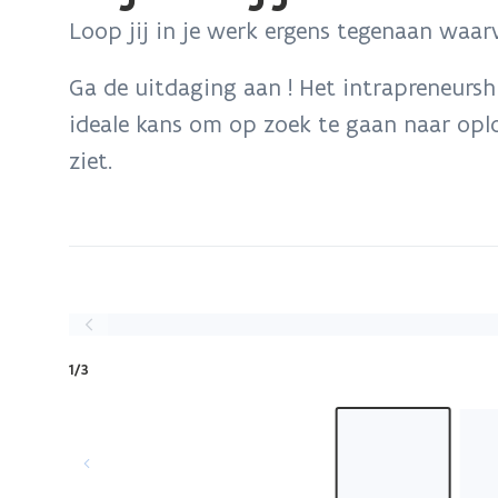
bevindt
Loop jij in je werk ergens tegenaan waar
zich
op:
Ga de uitdaging aan ! Het intrapreneursh
Hej!
ideale kans om op zoek te gaan naar oplo
Ben
ziet.
jij
de
onverwachte
innovator
die
Vorige
we
slide
zoeken?
1/3