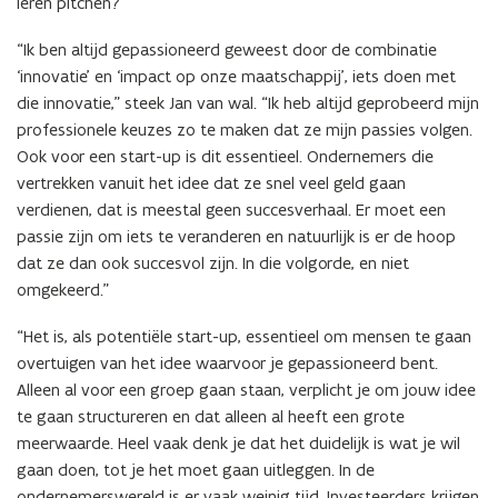
c
c
leren pitchen?
c
c
r
a
a
a
a
s
s
“Ik ben altijd gepassioneerd geweest door de combinatie
s
s
t
t
t
t
‘innovatie’ en ‘impact op onze maatschappij’, iets doen met
s
s
s
s
die innovatie,” steek Jan van wal. “Ik heb altijd geprobeerd mijn
professionele keuzes zo te maken dat ze mijn passies volgen.
Ook voor een start-up is dit essentieel. Ondernemers die
vertrekken vanuit het idee dat ze snel veel geld gaan
verdienen, dat is meestal geen succesverhaal. Er moet een
passie zijn om iets te veranderen en natuurlijk is er de hoop
dat ze dan ook succesvol zijn. In die volgorde, en niet
omgekeerd.”
“Het is, als potentiële start-up, essentieel om mensen te gaan
overtuigen van het idee waarvoor je gepassioneerd bent.
Alleen al voor een groep gaan staan, verplicht je om jouw idee
te gaan structureren en dat alleen al heeft een grote
meerwaarde. Heel vaak denk je dat het duidelijk is wat je wil
gaan doen, tot je het moet gaan uitleggen. In de
ondernemerswereld is er vaak weinig tijd. Investeerders krijgen