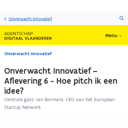
Overslaan
Zoeken
en
Onverwacht Innovatief
naar
de
AGENTSCHAP
Menu
inhoud
DIGITAAL VLAANDEREN
gaan
Gedaan
Onverwacht Innovatief
met
laden.
Onverwacht Innovatief –
U
bevindt
Aflevering 6 - Hoe pitch ik een
zich
idee?
op:
Onverwacht
Centrale gast: Jan Bormans, CEO van het European
Innovatief
Startup Network
–
Aflevering
6
-