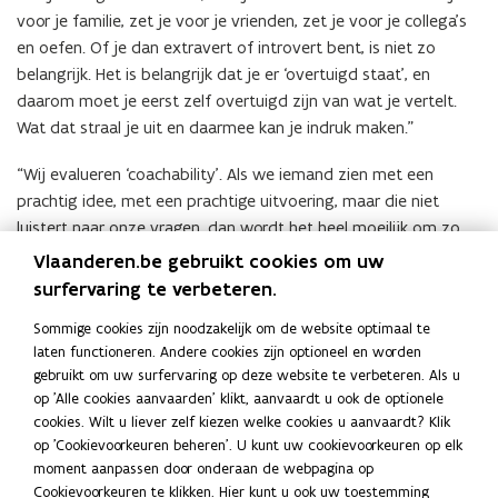
voor je familie, zet je voor je vrienden, zet je voor je collega’s
en oefen. Of je dan extravert of introvert bent, is niet zo
belangrijk. Het is belangrijk dat je er ‘overtuigd staat’, en
daarom moet je eerst zelf overtuigd zijn van wat je vertelt.
Wat dat straal je uit en daarmee kan je indruk maken.”
“Wij evalueren ‘coachability’. Als we iemand zien met een
prachtig idee, met een prachtige uitvoering, maar die niet
luistert naar onze vragen, dan wordt het heel moeilijk om zo
iemand te begeleiden. Het is een belangrijk criterium om met
Vlaanderen.be gebruikt cookies om uw
iemand verder te werken. Luisteren in een pitch is minstens
surfervaring te verbeteren.
even belangrijk als zelf vertellen.”
Sommige cookies zijn noodzakelijk om de website optimaal te
laten functioneren. Andere cookies zijn optioneel en worden
“Toon ook dat je met jouw idee iets gaat doen. Toon dat je de
gebruikt om uw surfervaring op deze website te verbeteren. Als u
markt kent en de stakeholders begrijpt. En als je niet kan
op 'Alle cookies aanvaarden' klikt, aanvaardt u ook de optionele
antwoorden op een vraag, zeg dan eerlijk dat je het niet weet
cookies. Wilt u liever zelf kiezen welke cookies u aanvaardt? Klik
en geef aan hoe je het zal uitzoeken.”
op 'Cookievoorkeuren beheren'. U kunt uw cookievoorkeuren op elk
moment aanpassen door onderaan de webpagina op
Cookievoorkeuren te klikken. Hier kunt u ook uw toestemming
Deel deze pagina