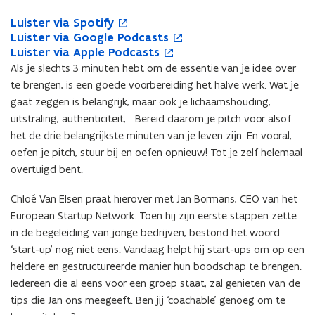
Hoe
L
Luister via Spotify
L
o
pitch
u
L
Luister via Google Podcasts
u
p
L
o
ik
i
u
L
Luister via Apple Podcasts
i
e
u
p
L
o
een
s
i
u
s
n
i
e
u
p
idee?
Als je slechts 3 minuten hebt om de essentie van je idee over
t
s
i
t
t
s
n
i
e
te brengen, is een goede voorbereiding het halve werk. Wat je
e
t
s
e
i
t
t
s
n
gaat zeggen is belangrijk, maar ook je lichaamshouding,
r
e
t
r
n
e
i
t
t
uitstraling, authenticiteit,… Bereid daarom je pitch voor alsof
v
r
e
v
n
r
n
e
i
het de drie belangrijkste minuten van je leven zijn. En vooral,
i
v
r
i
i
v
n
r
n
oefen je pitch, stuur bij en oefen opnieuw! Tot je zelf helemaal
a
i
v
a
e
i
i
v
n
S
a
i
overtuigd bent.
S
u
a
e
i
i
p
G
a
p
w
G
u
a
e
o
o
A
Chloé Van Elsen praat hierover met Jan Bormans, CEO van het
o
v
o
w
A
u
t
o
p
t
e
o
v
p
w
European Startup Network. Toen hij zijn eerste stappen zette
i
g
p
i
n
g
e
p
v
in de begeleiding van jonge bedrijven, bestond het woord
f
l
l
f
s
l
n
l
e
‘start-up’ nog niet eens. Vandaag helpt hij start-ups om op een
y
e
e
y
t
e
s
e
n
heldere en gestructureerde manier hun boodschap te brengen.
P
P
e
P
t
P
s
Iedereen die al eens voor een groep staat, zal genieten van de
o
o
r
o
e
o
t
tips die Jan ons meegeeft. Ben jij ‘coachable’ genoeg om te
d
d
d
r
d
e