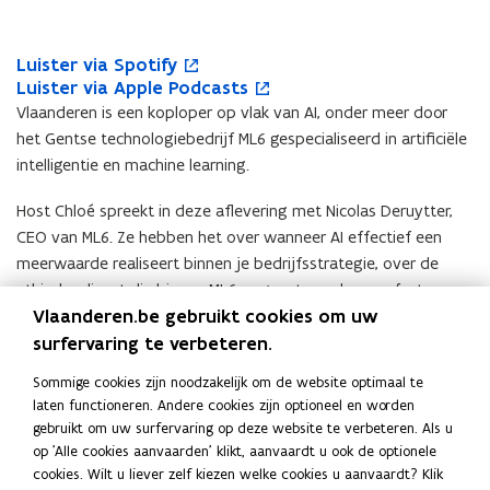
Aflevering
4
-
L
Luister via Spotify
L
o
Wanneer
u
L
Luister via Apple Podcasts
u
p
L
o
is
i
u
i
e
u
p
Vlaanderen is een koploper op vlak van AI, onder meer door
AI
s
i
s
n
i
e
het Gentse technologiebedrijf ML6 gespecialiseerd in artificiële
een
t
s
t
t
s
n
intelligentie en machine learning.
goed
e
t
e
i
t
t
idee?
r
e
r
n
e
i
Host Chloé spreekt in deze aflevering met Nicolas Deruytter,
v
r
v
n
r
n
CEO van ML6. Ze hebben het over wanneer AI effectief een
i
v
i
i
v
n
meerwaarde realiseert binnen je bedrijfsstrategie, over de
a
i
a
e
i
i
ethische dienst die binnen ML6 opgezet werd om nefaste
S
a
S
u
a
e
p
A
Vlaanderen.be gebruikt cookies om uw
gevolgen van AI in te schatten, én over waardevol werk… Nu en
p
w
A
u
o
p
o
v
p
w
in de toekomst.
surfervaring te verbeteren.
t
p
t
e
p
v
i
l
Sommige cookies zijn noodzakelijk om de website optimaal te
i
n
l
e
Welke houding moet de overheid volgens Nicholas aannemen
f
e
laten functioneren. Andere cookies zijn optioneel en worden
f
s
e
n
ten opzicht van AI? Angst of opportunisme? Je ontdekt het in
y
P
gebruikt om uw surfervaring op deze website te verbeteren. Als u
y
t
P
s
deze aflevering van Onverwacht Innovatief.
o
op 'Alle cookies aanvaarden' klikt, aanvaardt u ook de optionele
e
o
t
d
cookies. Wilt u liever zelf kiezen welke cookies u aanvaardt? Klik
r
d
e
Veel luisterplezier!