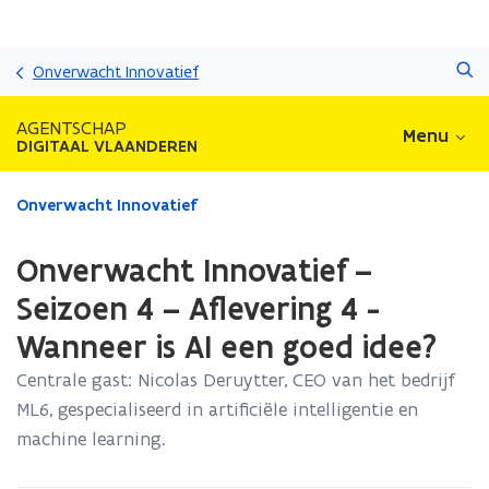
Overslaan
Zoeken
en
Onverwacht Innovatief
naar
de
AGENTSCHAP
Menu
inhoud
DIGITAAL VLAANDEREN
gaan
Gedaan
Onverwacht Innovatief
met
laden.
Onverwacht Innovatief –
U
bevindt
Seizoen 4 – Aflevering 4 -
zich
Wanneer is AI een goed idee?
op:
Onverwacht
Centrale gast: Nicolas Deruytter, CEO van het bedrijf
Innovatief
ML6, gespecialiseerd in artificiële intelligentie en
–
Seizoen
machine learning.
4
–