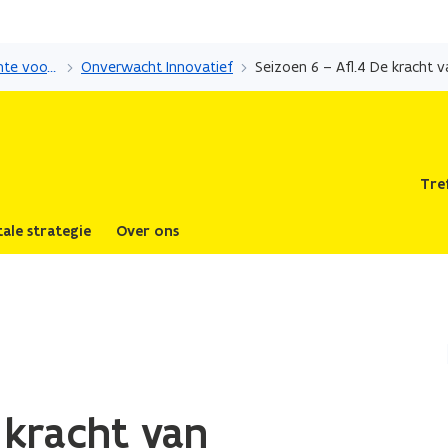
Overslaan
en
Sandbox Vlaanderen: ruimte voor innovatie en experiment
Onverwacht Innovatief
Seizoen 6 – Afl.4 De kracht
naar
de
inhoud
gaan
Tre
tale strategie
Over ons
 kracht van