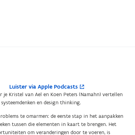
L
Luister via Apple Podcasts
L
o
u
 je Kristel van Ael en Koen Peters (Namahn) vertellen
u
p
i
n systeemdenken en design thinking.
i
e
s
s
n
t
problems te omarmen: de eerste stap in het aanpakken
t
t
e
eken tussen die elementen in kaart te brengen. Het
e
i
r
ortuniteiten om veranderingen door te voeren, is