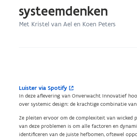
bevindt
systeemdenken
zich
op:
Met Kristel van Ael en Koen Peters
Seizoen
6
–
Afl.4
De
kracht
van
L
systeemdenken
Luister via Spotify
L
o
u
In deze aflevering van Onverwacht Innovatief hoor
u
p
i
over systemic design: de krachtige combinatie va
i
e
s
s
n
t
Ze pleiten ervoor om de complexiteit van wicked 
t
t
e
van deze problemen is om alle factoren en dynami
e
i
r
identificeren van de juiste hefbomen, oftewel opp