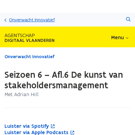
Overslaan
Zoeken
en
Onverwacht Innovatief
naar
de
AGENTSCHAP
Menu
inhoud
DIGITAAL VLAANDEREN
gaan
Gedaan
Onverwacht Innovatief
met
laden.
Seizoen 6 – Afl.6 De kunst van
U
bevindt
stakeholdersmanagement
zich
Met Adrian Hill
op:
Seizoen
6
–
Afl.6
L
Luister via Spotify
De
L
o
u
L
Luister via Apple Podcasts
kunst
u
p
L
o