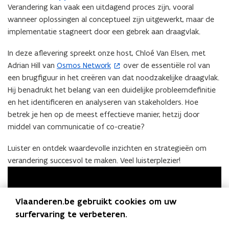
i
u
van
i
e
u
p
Verandering kan vaak een uitdagend proces zijn, vooral
s
i
stakeholdersmanagement
s
n
i
e
wanneer oplossingen al conceptueel zijn uitgewerkt, maar de
t
s
t
t
s
n
implementatie stagneert door een gebrek aan draagvlak.
e
t
e
i
t
t
r
e
r
n
e
i
In deze aflevering spreekt onze host, Chloé Van Elsen, met
v
r
v
n
r
n
Adrian Hill van
Osmos Network
over de essentiële rol van
(
i
v
i
i
v
n
een brugfiguur in het creëren van dat noodzakelijke draagvlak.
o
a
i
a
e
i
i
Hij benadrukt het belang van een duidelijke probleemdefinitie
p
S
a
S
u
a
e
p
A
en het identificeren en analyseren van stakeholders. Hoe
p
w
A
u
e
o
p
o
v
p
w
betrek je hen op de meest effectieve manier, hetzij door
n
t
p
t
e
p
v
middel van communicatie of co-creatie?
t
i
l
i
n
l
e
i
f
e
f
s
e
n
Luister en ontdek waardevolle inzichten en strategieën om
n
y
P
y
t
P
s
verandering succesvol te maken. Veel luisterplezier!
n
o
e
o
t
i
d
r
d
e
c
c
r
e
a
a
Vlaanderen.be gebruikt cookies om uw
u
s
s
w
surfervaring te verbeteren.
t
t
v