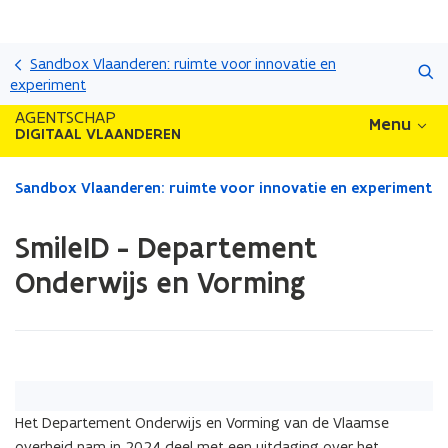
Overslaan
Zoeken
en
Sandbox Vlaanderen: ruimte voor innovatie en
naar
experiment
de
AGENTSCHAP
Menu
inhoud
DIGITAAL VLAANDEREN
gaan
Gedaan
Sandbox Vlaanderen: ruimte voor innovatie en experiment
met
laden.
SmileID - Departement
U
bevindt
Onderwijs en Vorming
zich
op:
SmileID
-
Departement
Onderwijs
en
​Het Departement Onderwijs en Vorming van de Vlaamse
Vorming
overheid nam in 2024 deel met een uitdaging over het