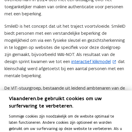
toegankelijker maken van online authenticatie voor personen
met een beperking.
​SmileID is het concept dat uit het traject voortvloeide. SmileID
biedt personen met een verstandelijke beperking de
mogelijkheid om via een fysieke sleutel en gezichtsherkenning
in te loggen op websites die specifiek voor deze doelgroep
zijn gemaakt, bijvoorbeeld WAI-NOT. Als resultaat van de
design sprint kwamen we tot een
interactief klikmodel
dat
(
kleinschalig werd afgetoetst bij een aantal personen met een
o
mentale beperking.
p
e
​De VIT-stuurgroep, bestaande uit leidend ambtenaren van de
n
Vlaamse overheid, beloonde dit idee met een startbudget om
t
Vlaanderen.be gebruikt cookies om uw
het concept verder te ontwikkelen. Met dit startbudget werd
i
surfervaring te verbeteren.
er een overheidsopdracht gelanceerd om dit concept verder te
n
verkennen. Itsme haalde de opdracht binnen en plant de
Sommige cookies zijn noodzakelijk om de website optimaal te
n
laten functioneren. Andere cookies zijn optioneel en worden
analyse op te leveren tegen juni 2025.
i
gebruikt om uw surfervaring op deze website te verbeteren. Als u
Contactpersoon