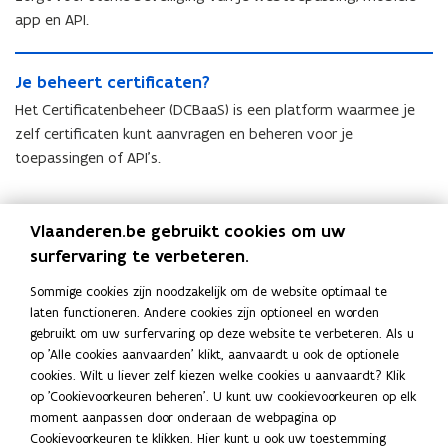
l
l
o
t
u
i
app en API.
o
t
u
j
i
k
u
j
d
e
k
e
J
d
e
v
v
e
r
J
Je beheert certificaten?
e
v
v
e
e
r
s
e
b
e
e
Het Certificatenbeheer (DCBaaS) is een platform waarmee je
r
i
s
e
b
e
r
i
s
l
zelf certificaten kunt aanvragen en beheren voor je
e
n
e
h
s
l
l
i
toepassingen of API’s.
n
r
h
e
l
i
e
g
r
e
e
e
e
g
u
a
e
c
e
r
u
a
t
a
c
h
r
t
Vlaanderen.be gebruikt cookies om uw
Deel deze pagina
t
a
e
n
h
t
t
c
surfervaring te verbeteren.
e
n
l
m
F
L
K
t
e
c
e
l
m
e
e
e
a
i
o
n
e
r
Sommige cookies zijn noodzakelijk om de website optimaal te
e
e
n
l
n
t
r
c
n
p
t
laten functioneren. Andere cookies zijn optioneel en worden
Contact
n
l
?
d
t
o
t
i
gebruikt om uw surfervaring op deze website te verbeteren. Als u
e
k
i
?
d
e
o
t
i
f
op 'Alle cookies aanvaarden' klikt, aanvaardt u ook de optionele
b
e
e
e
n
t
j
f
i
cookies. Wilt u liever zelf kiezen welke cookies u aanvaardt? Klik
n
o
d
e
b
j
e
i
c
op 'Cookievoorkeuren beheren'. U kunt uw cookievoorkeuren op elk
Voor meer informatie contacteer ons via
dit
b
i
o
i
r
e
t
c
a
moment aanpassen door onderaan de webpagina op
i
contactformulier
.
j
k
n
l
t
o
a
t
Cookievoorkeuren te klikken. Hier kunt u ook uw toestemming
j