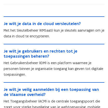
J
J
Je wilt je data in de cloud versleutelen?
e
e
w
Met het Sleutelbeheer (KMSaaS) kun je sleutels aanvragen om je
w
i
data in cloud te encrypteren.
i
l
l
t
J
t
j
J
Je wilt je gebruikers en rechten tot je
e
j
e
e
toepassingen beheren?
w
e
d
w
i
Het Gebruikersbeheer (IDM) is een platform waarmee je
d
a
i
l
a
personen binnen je organisatie toegang kan geven tot digitale
t
l
t
t
a
toepassingen.
t
j
a
i
j
e
i
n
J
e
g
n
J
Je wilt je veilig aanmelden bij een toepassing van
d
e
g
e
d
e
de Vlaamse overheid?
e
w
e
b
e
w
c
i
b
Het Toegangsbeheer (ACM) is de centrale toegangspoort die
r
c
i
l
l
r
u
zorgt voor sterke beveiliging van je webtoepassing, mobiele