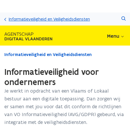
Overslaan
Zoeken
en
Informatieveiligheid en Veiligheidsdiensten
naar
de
AGENTSCHAP
Menu
inhoud
DIGITAAL VLAANDEREN
gaan
Gedaan
Informatieveiligheid en Veiligheidsdiensten
met
laden.
Informatieveiligheid voor
U
bevindt
ondernemers
zich
Je werkt in opdracht van een Vlaams of Lokaal
op:
Informatieveiligheid
bestuur aan een digitale toepassing. Dan zorgen wij
voor
er samen met jou voor dat dit conform de richtlijnen
ondernemers
van VO Informatieveiligheid (AVG/GDPR) gebeurd, via
integratie met de veiligheidsdiensten.