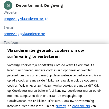
n
Departement Omgeving
t
Website
i
o
omgeving.vlaanderen.be
p
n
E-mail
e
u
n
omgeving@vlaanderen.be
w
t
Telefoon
e
i
02 553 80 11
n
-
Vlaanderen.be gebruikt cookies om uw
n
surfervaring te verbeteren.
m
Adres
i
a
Departement Omgeving
e
Sommige cookies zijn noodzakelijk om de website optimaal te
u
i
laten functioneren. Andere cookies zijn optioneel en worden
Herman Teirlinckgebouw
w
gebruikt om uw surfervaring op deze website te verbeteren. Als u
l
Havenlaan 88, 1000 Brussel, België
v
op 'Alle cookies aanvaarden' klikt, aanvaardt u ook de optionele
o
Routeplanner
a
e
cookies. Wilt u liever zelf kiezen welke cookies u aanvaardt? Klik
p
p
n
Postadres
op 'Cookievoorkeuren beheren'. U kunt uw cookievoorkeuren op elk
e
s
p
moment aanpassen door onderaan de webpagina op
n
Departement Omgeving
t
Cookievoorkeuren te klikken. Hier kunt u ook uw toestemming
t
l
Koning Albert II laan 15 bus 553, 1210 Brussel, België
e
intrekken. Meer info leest u in het
privacy
- en
cookiebeleid
van
i