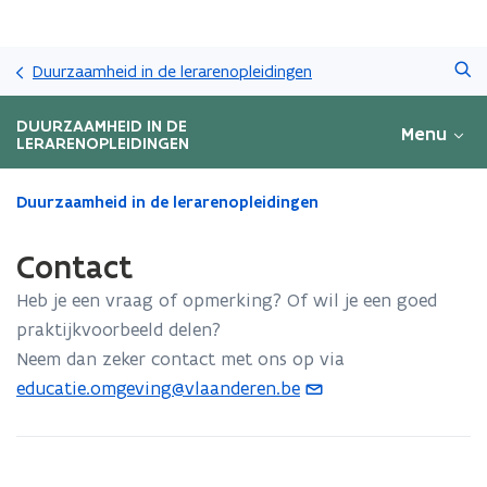
Overslaan
Zoeken
en
Duurzaamheid in de lerarenopleidingen
naar
de
DUURZAAMHEID IN DE
Menu
inhoud
LERARENOPLEIDINGEN
gaan
Gedaan
Duurzaamheid in de lerarenopleidingen
met
laden.
Contact
U
bevindt
Heb je een vraag of opmerking? Of wil je een goed
zich
praktijkvoorbeeld delen?
op:
Neem dan zeker contact met ons op via
Contact
educatie.omgeving@vlaanderen.be
(
o
p
e