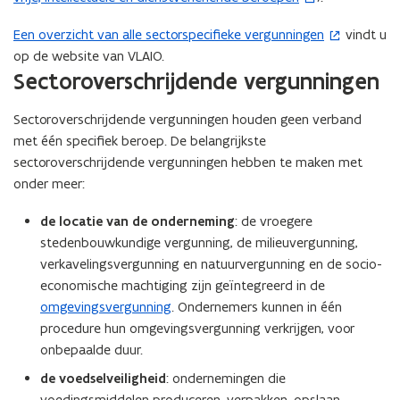
o
Een overzicht van alle sectorspecifieke vergunningen
vindt u
(
p
op de website van VLAIO.
o
e
Sectoroverschrijdende vergunningen
p
n
e
t
Sectoroverschrijdende vergunningen houden geen verband
n
i
met één specifiek beroep. De belangrijkste
t
n
sectoroverschrijdende vergunningen hebben te maken met
i
n
onder meer:
n
i
n
e
de locatie van de onderneming
: de vroegere
i
u
stedenbouwkundige vergunning, de milieuvergunning,
e
w
verkavelingsvergunning en natuurvergunning en de socio-
u
v
economische machtiging zijn geïntegreerd in de
w
e
omgevingsvergunning
. Ondernemers kunnen in één
v
n
procedure hun omgevingsvergunning verkrijgen, voor
e
s
onbepaalde duur.
n
t
s
de voedselveiligheid
: ondernemingen die
e
t
voedingsmiddelen produceren, verpakken, opslaan,