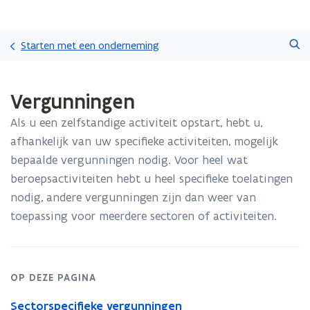
Overslaan
Zoeken
en
Starten met een onderneming
naar
de
Gedaan
inhoud
Vergunningen
met
gaan
laden.
Als u een zelfstandige activiteit opstart, hebt u,
U
bevindt
afhankelijk van uw specifieke activiteiten, mogelijk
zich
bepaalde vergunningen nodig. Voor heel wat
op:
beroepsactiviteiten hebt u heel specifieke toelatingen
Vergunningen
nodig, andere vergunningen zijn dan weer van
toepassing voor meerdere sectoren of activiteiten.
OP DEZE PAGINA
Sectorspecifieke vergunningen