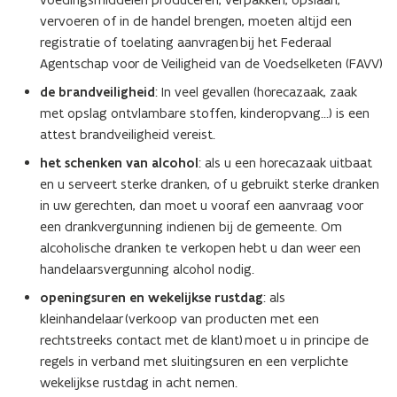
r
e
vervoeren of in de handel brengen, moeten altijd een
)
r
registratie of toelating aanvragen bij het Federaal
)
Agentschap voor de Veiligheid van de Voedselketen (FAVV)
de brandveiligheid
: In veel gevallen (horecazaak, zaak
met opslag ontvlambare stoffen, kinderopvang…) is een
attest brandveiligheid vereist.
het schenken van alcohol
: als u een horecazaak uitbaat
en u serveert sterke dranken, of u gebruikt sterke dranken
in uw gerechten, dan moet u vooraf een aanvraag voor
een drankvergunning indienen bij de gemeente. Om
alcoholische dranken te verkopen hebt u dan weer een
handelaarsvergunning alcohol nodig.
openingsuren en wekelijkse rustdag
: als
kleinhandelaar (verkoop van producten met een
rechtstreeks contact met de klant) moet u in principe de
regels in verband met sluitingsuren en een verplichte
wekelijkse rustdag in acht nemen.