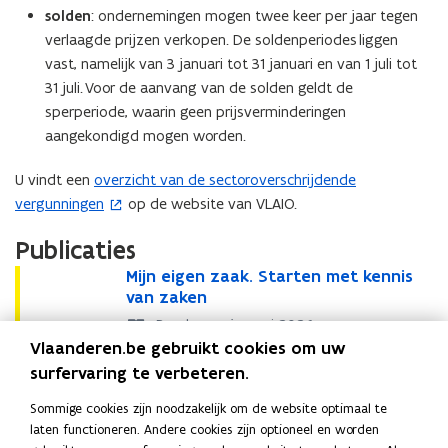
solden
: ondernemingen mogen twee keer per jaar tegen
verlaagde prijzen verkopen. De soldenperiodes liggen
vast, namelijk van 3 januari tot 31 januari en van 1 juli tot
31 juli. Voor de aanvang van de solden geldt de
sperperiode, waarin geen prijsverminderingen
aangekondigd mogen worden.
U vindt een
overzicht van de sectoroverschrijdende
(
vergunningen
op de website van VLAIO.
o
p
Publicaties
e
M
Mijn eigen zaak. Starten met kennis
M
n
i
van zaken
i
t
j
j
i
Brochure • januari 2026
n
n
Vlaanderen.be gebruikt cookies om uw
n
Meer info
e
e
surfervaring te verbeteren.
n
i
i
S
Sectorspecifieke vergunningen (VLAIO)
S
o
i
g
g
e
S
Sector-overschrijdende vergunningen (VLAIO)
Sommige cookies zijn noodzakelijk om de website optimaal te
e
p
S
o
e
e
e
c
e
laten functioneren. Andere cookies zijn optioneel en worden
c
e
e
p
n
n
u