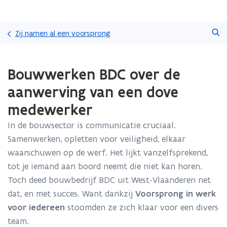
Overslaan
Zoeken
en
Zij namen al een voorsprong
naar
de
Gedaan
inhoud
Bouwwerken BDC over de
met
gaan
laden.
aanwerving van een dove
U
bevindt
medewerker
zich
op:
In de bouwsector is communicatie cruciaal.
Bouwwerken
Samenwerken, opletten voor veiligheid, elkaar
BDC
waarschuwen op de werf. Het lijkt vanzelfsprekend,
over
tot je iemand aan boord neemt die niet kan horen.
de
aanwerving
Toch deed bouwbedrijf BDC uit West-Vlaanderen net
van
dat, en met succes. Want dankzij
Voorsprong in werk
een
voor iedereen
stoomden ze zich klaar voor een divers
dove
medewerker
team.