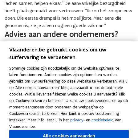
lachen samen, helpen elkaar.” De aanvankelijke bezorgdheid
heeft plaatsgemaakt voor vertrouwen. “Ik zou het zo opnieuw
doen. Die eerste drempel is het moeilijkste. Maar eens die
genomen is, zie je alleen nog een goede vakman.”
Advies aan andere ondernemers?
“Vraag je team of ze ervoor openstaan. Als daar draagvlak is,
Vlaanderen.be gebruikt cookies om uw
moet je niet twijfelen. Mensen als Avertis verdienen net zoveel
surfervaring te verbeteren.
als eender wie de kans om een job te doen, en hun eigen
Sommige cookies zijn noodzakelijk om de website optimaal te
centen te verdienen.”
laten functioneren. Andere cookies zijn optioneel en worden
Ook bouwen aan een sterkere
gebruikt om uw surfervaring op deze website te verbeteren. Als u
leercultuur?
op 'Alle cookies aanvaarden' klikt, aanvaardt u ook de optionele
cookies. Wilt u liever zelf kiezen welke cookies u aanvaardt? Klik
op 'Cookievoorkeuren beheren'. U kunt uw cookievoorkeuren op elk
Met
Voorsprong in Werk voor iedereen
krijg je gratis
moment aanpassen door onderaan de webpagina op
begeleiding om je organisatie klaar te maken voor een divers
Cookievoorkeuren te klikken. Hier kunt u ook uw toestemming
team. Van praktische ondersteuning tot concrete oplossingen.
intrekken. Meer info leest u in het
privacy
- en
cookiebeleid
van
Vlaanderen.be.
Maak de sprong op
voorsprongtrajecten
.
Alle cookies aanvaarden