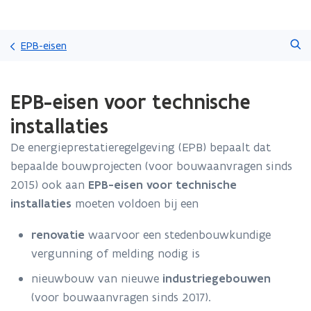
Overslaan
Zoeken
en
EPB-eisen
naar
de
Gedaan
inhoud
EPB-eisen voor technische
met
gaan
laden.
installaties
U
bevindt
De energieprestatieregelgeving (EPB) bepaalt dat
zich
bepaalde bouwprojecten (voor bouwaanvragen sinds
op:
EPB-
2015) ook aan
EPB-eisen voor
technische
eisen
installaties
moeten voldoen bij een
voor
technische
renovatie
waarvoor een stedenbouwkundige
installaties
vergunning of melding nodig is
nieuwbouw van nieuwe
industriegebouwen
(voor bouwaanvragen sinds 2017).