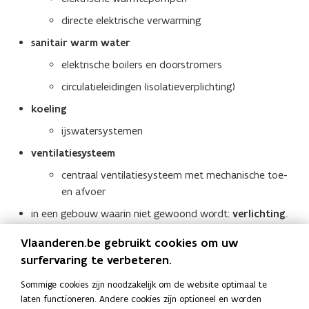
directe elektrische verwarming
sanitair warm water
elektrische boilers en doorstromers
circulatieleidingen (isolatieverplichting)
koeling
ijswatersystemen
ventilatiesysteem
centraal ventilatiesysteem met mechanische toe-
en afvoer
in een gebouw waarin niet gewoond wordt:
verlichting
.
Vlaanderen.be gebruikt cookies om uw
Bovendien is er een verplichte installatie van
surfervaring te verbeteren.
energieverbruiksmeters
voor
installaties met een groot
vermogen
(ketels, warmtepompen en ijswaterinstallaties).
Sommige cookies zijn noodzakelijk om de website optimaal te
Meer info
laten functioneren. Andere cookies zijn optioneel en worden