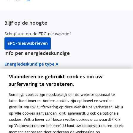
a
i
o
c
n
p
e
k
i
Blijf op de hoogte
b
e
e
o
d
e
Schrijf u in op de EPC-nieuwsbrief
o
i
r
EPC-nieuwsbrieven
k
n
l
Info per energiedeskundige
o
o
i
p
p
n
Energiedeskundige type A
e
e
k
n
n
n
Vlaanderen.be gebruikt cookies om uw
Energiedeskundige type D
t
t
a
surfervaring te verbeteren.
Snel naar
i
i
a
Sommige cookies zijn noodzakelijk om de website optimaal te
EPC-regelgeving
n
n
r
laten functioneren. Andere cookies zijn optioneel en worden
n
n
k
gebruikt om uw surfervaring op deze website te verbeteren. Als u
o
EPC-wegwijzer
i
i
l
op 'Alle cookies aanvaarden' klikt, aanvaardt u ook de optionele
p
e
e
e
cookies. Wilt u liever zelf kiezen welke cookies u aanvaardt? Klik
EPC Overzicht voor de burger
e
u
u
m
op 'Cookievoorkeuren beheren'. U kunt uw cookievoorkeuren op elk
Software
n
moment aanpassen door onderaan de webpagina op
w
w
b