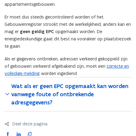
appartementsgebouwen.
u
w
w
e
Er moet dus steeds gecontroleerd worden of het
e
e
Gebouwenregister strookt met de werkelijkheid, anders kan en
e
n
n
mag er
geen geldig EPC
opgemaakt worden. De
h
h
e
energiedeskundige gaat dit best na vooraleer op plaatsbezoek
e
i
te gaan.
i
d
d
Als er gegevens ontbreken, adressen verkeerd gekoppeld zijn
of gebouwen verkeerd afgebakend zijn, moet een
correcte en
volledige melding
worden ingediend.
Wat als er geen EPC opgemaakt kan worden
vanwege foute of ontbrekende
adresgegevens?
Deel deze pagina
F
L
K