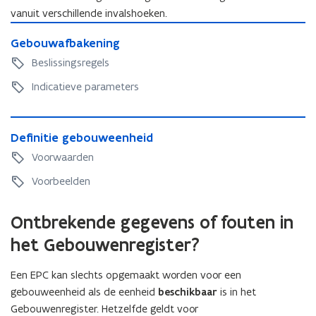
vanuit verschillende invalshoeken.
G
G
Gebouwafbakening
e
e
b
Beslissingsregels
b
o
o
Indicatieve parameters
u
u
w
w
a
D
a
f
D
Definitie gebouweenheid
e
f
b
e
f
Voorwaarden
b
a
f
i
a
k
i
Voorbeelden
n
k
e
n
i
e
n
i
t
Ontbrekende gegevens of fouten in
n
i
t
i
i
n
i
het Gebouwenregister?
e
n
g
e
g
g
g
e
Een EPC kan slechts opgemaakt worden voor een
e
b
gebouweenheid als de eenheid
beschikbaar
is in het
b
o
Gebouwenregister. Hetzelfde geldt voor
o
u