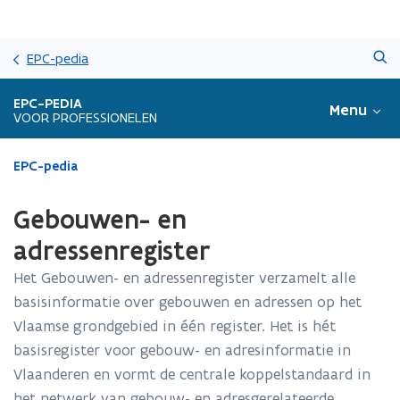
Overslaan
Zoeken
en
EPC-pedia
naar
de
EPC-PEDIA
Menu
inhoud
VOOR PROFESSIONELEN
gaan
Gedaan
EPC-pedia
met
laden.
Gebouwen- en
U
bevindt
adressenregister
zich
Het Gebouwen- en adressenregister verzamelt alle
op:
Gebouwen-
basisinformatie over gebouwen en adressen op het
en
Vlaamse grondgebied in één register. Het is hét
adressenregister
basisregister voor gebouw- en adresinformatie in
Vlaanderen en vormt de centrale koppelstandaard in
het netwerk van gebouw- en adresgerelateerde