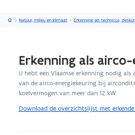
Vlaanderen.be
Natuur, milieu en klimaat
Gedaan
Erkenning als airco
met
laden.
U hebt een Vlaamse erkenning nodig als 
U
bevindt
van de airco-energiekeuring bij aircond
zich
koelvermogen van meer dan 12 kW.
op:
Erkenning
Download de overzichtslijst met erkende
(
als
P
airco-
D
energiedeskundige