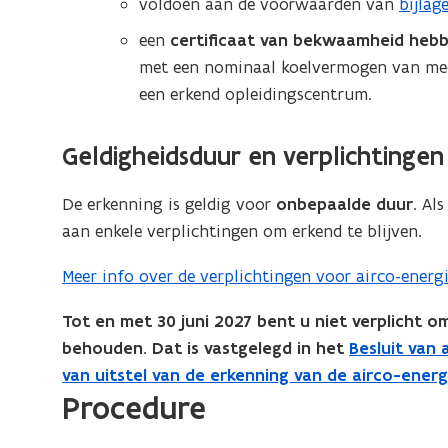
voldoen aan de voorwaarden van
bijlag
(
u
n
o
een
certificaat van bekwaamheid heb
w
n
p
met een nominaal koelvermogen van meer
v
e
i
een erkend opleidingscentrum.
e
n
e
n
t
Geldigheidsduur en verplichtingen
u
s
i
t
w
n
De erkenning is geldig voor
onbepaalde duur
. Al
e
n
v
aan enkele verplichtingen om erkend te blijven.
r
i
e
)
e
Meer info over de verplichtingen voor airco-ener
n
u
s
Tot en met 30 juni 2027 bent u niet verplicht o
w
behouden. Dat is vastgelegd in het
Besluit van
(
t
v
van uitstel van de erkenning van de airco-ener
P
e
e
Procedure
D
n
r
F
s