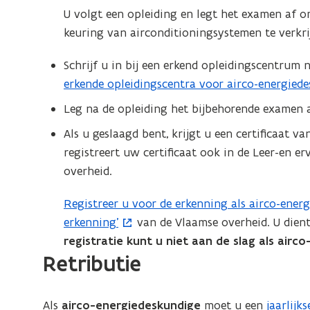
)
b
t
U volgt een opleiding en legt het examen af 
e
e
keuring van airconditioningsystemen te verkri
s
r
t
Schrijf u in bij een erkend opleidingscentrum 
)
a
erkende opleidingscentra voor airco-energied
(
n
P
Leg na de opleiding het bijbehorende examen a
d
D
Als u geslaagd bent, krijgt u een certificaat va
o
F
registreert uw certificaat ook in de Leer-en 
p
b
overheid.
e
e
n
s
Registreer u voor de erkenning als airco-ener
(
t
t
erkenning’
van de Vlaamse overheid. U dient
o
i
a
registratie kunt u niet aan de slag als air
p
n
n
Retributie
e
n
d
n
i
o
t
​​​​​​Als
airco-energiedeskundige
moet u een
e
jaarlijks
p