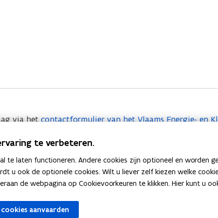
aag via het
contactformulier van het Vlaams Energie- en 
(
o
rvaring te verbeteren.
p
e
 te laten functioneren. Andere cookies zijn optioneel en worden g
ardt u ook de optionele cookies. Wilt u liever zelf kiezen welke cook
n
an de webpagina op Cookievoorkeuren te klikken. Hier kunt u ook 
t
i
I
stemen
Informatie voor de air
I
 cookies aanvaarden
n
n