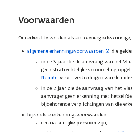
F
b
Voorwaarden
e
s
Om erkend te worden als airco-energiedeskundige,
t
algemene erkenningsvoorwaarden
die gelde
(
a
o
n
in de 3 jaar die de aanvraag van het Vl
p
geen strafrechtelijke veroordeling opge
d
e
Ruimte
, voor overtredingen van de mil
o
n
in de 2 jaar die de aanvraag van het Vl
p
t
aanvrager geen erkenning met hetzelfd
i
e
bijbehorende verplichtingen van die erk
n
n
bijzondere erkenningsvoorwaarden:
n
t
een
natuurlijke persoon
zijn,
i
i
e