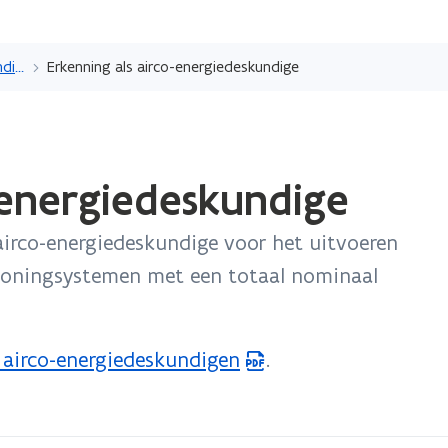
Overslaan
en
Erkenning als technicus, deskundige, opleidingscentrum of labo
Erkenning als airco-energiedeskundige
naar
de
inhoud
gaan
-energiedeskundige
airco-energiedeskundige voor het uitvoeren
itioningsystemen met een totaal nominaal
 airco-energiedeskundigen
.