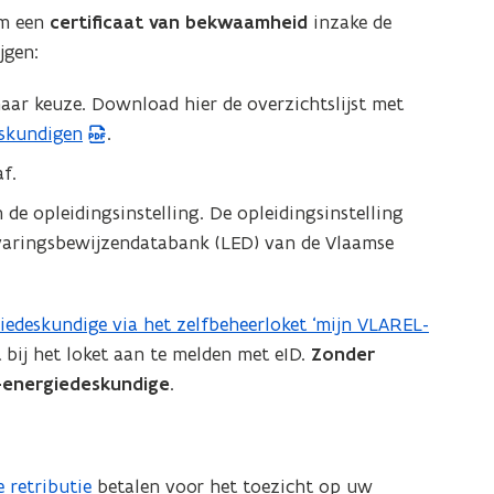
om een
certificaat van bekwaamheid
inzake de
jgen:
naar keuze. Download hier de overzichtslijst met
eskundigen
.
f.
n de opleidingsinstelling. De opleidingsinstelling
ervaringsbewijzendatabank (LED) van de Vlaamse
giedeskundige via het zelfbeheerloket ‘mijn VLAREL-
 bij het loket aan te melden met eID.
Zonder
co-energiedeskundige
.
e retributie
betalen voor het toezicht op uw