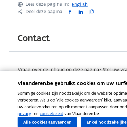
r
Lees deze pagina in:
English
)
F
L
K
Deel deze pagina
a
i
o
c
n
p
e
k
i
Contact
b
e
e
o
d
e
o
i
r
k
n
l
Vraag over de inhoud op deze pagina? Stel uw vr
o
o
i
p
p
n
Vlaanderen.be gebruikt cookies om uw surfe
e
e
k
Sommige cookies zijn noodzakelijk om de website optimaal
n
n
n
verbeteren. Als u op 'Alle cookies aanvaarden' klikt, aanva
t
t
a
uw cookievoorkeuren op elk moment aanpassen door ondera
Ook interessant
i
i
a
privacy
- en
cookiebeleid
van Vlaanderen.be.
n
n
r
E
Energetische keuring van airconditioningsy
E
Alle cookies aanvaarden
Enkel noodzakelijke
n
n
n
k