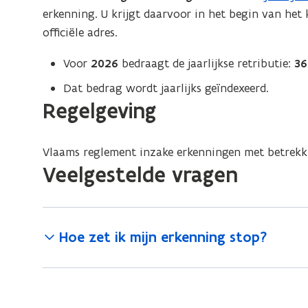
i
erkenning. U krijgt daarvoor in het begin van he
u
e
n
officiële adres.
w
n
n
v
t
i
Voor
2026
bedraagt de jaarlijkse retributie:
36
e
i
e
Dat bedrag wordt jaarlijks geïndexeerd.
n
n
u
Regelgeving
s
n
w
t
i
v
e
e
Vlaams reglement inzake erkenningen met betrekki
e
r
u
Veelgestelde vragen
n
)
w
s
v
t
e
e
Hoe zet ik mijn erkenning stop?
n
r
s
)
t
e