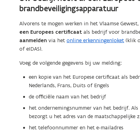
n
brandbeveiligingsapparatuur
n
i
Alvorens te mogen werken in het Vlaamse Gewest,
e
een Europees certificaat
als bedrijf voor brand
u
aanmelden
via het
online erkenningenloket
(klik 
w
of eIDAS).
v
Voeg de volgende gegevens bij uw melding:
e
n
een kopie van het Europese certificaat als bed
s
Nederlands, Frans, Duits of Engels
t
de officiële naam van het bedrijf
e
r
het ondernemingsnummer van het bedrijf. Als
)
bezorgt u het adres van de maatschappelijke z
het telefoonnummer en het e-mailadres