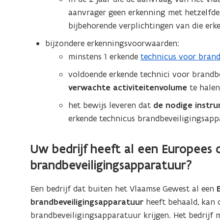
u
t
e
aanvrager geen erkenning met hetzelfd
w
i
n
bijbehorende verplichtingen van die erk
v
n
t
e
bijzondere erkenningsvoorwaarden:
n
i
n
minstens 1 erkende
technicus voor bran
i
n
s
e
n
voldoende erkende technici voor brand
t
u
i
verwachte activiteitenvolume
te hale
e
w
e
het bewijs leveren dat
de nodige instr
r
v
u
erkende technicus brandbeveiligingsap
)
e
w
n
v
Uw bedrijf heeft al een Europees ce
s
e
brandbeveiligingsapparatuur?
t
n
e
s
Een bedrijf dat buiten het Vlaamse Gewest al een
r
t
brandbeveiligingsapparatuur
heeft behaald, kan 
)
e
brandbeveiligingsapparatuur krijgen. Het bedrijf
r