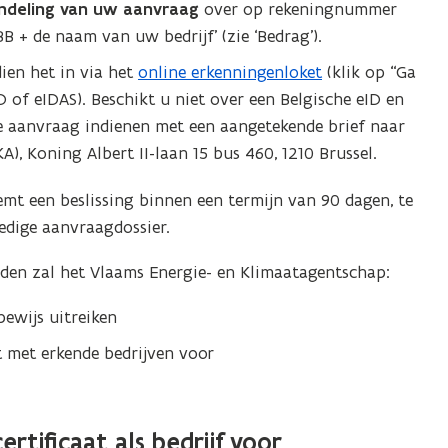
andeling van uw aanvraag
over op rekeningnummer
 + de naam van uw bedrijf’ (zie ‘Bedrag’).
ien het in via het
online erkenningenloket
(klik op “Ga
 of eIDAS). Beschikt u niet over een Belgische eID en
 aanvraag indienen met een aangetekende brief naar
, Koning Albert II-laan 15 bus 460, 1210 Brussel.
t een beslissing binnen een termijn van 90 dagen, te
edige aanvraagdossier.
den zal het Vlaams Energie- en Klimaatagentschap:
bewijs uitreiken
t met erkende bedrijven voor
rtificaat als bedrijf voor