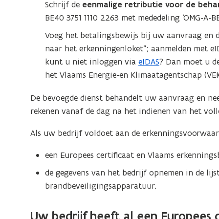
W
Schrijf de
eenmalige retributie voor de beh
o
BE40 3751 1110 2263 met mededeling ‘OMG-A-BBB
r
Voeg het betalingsbewijs bij uw aanvraag en d
d
naar het erkenningenloket”; aanmelden met eID
b
kunt u niet inloggen via
eIDAS
? Dan moet u de
e
het Vlaams Energie-en Klimaatagentschap (VEKA)
s
t
De bevoegde dienst behandelt uw aanvraag en neem
a
rekenen vanaf de dag na het indienen van het voll
n
d
Als uw bedrijf voldoet aan de erkenningsvoorwaar
o
een Europees certificaat en Vlaams erkennings
p
e
de gegevens van het bedrijf opnemen in de lijs
n
brandbeveiligingsapparatuur.
t
i
Uw bedrijf heeft al een Europees ce