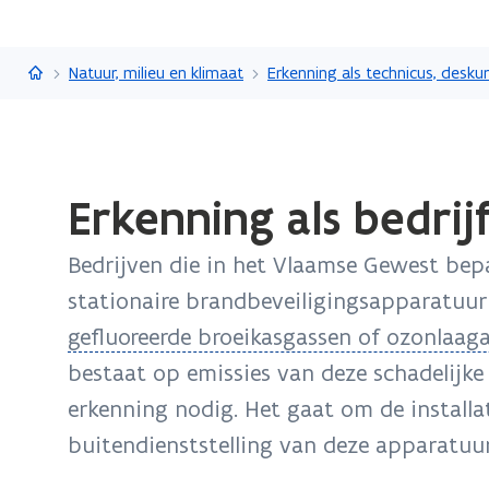
Vlaanderen.be
Natuur, milieu en klimaat
Gedaan
Erkenning als bedri
met
laden.
Bedrijven die in het Vlaamse Gewest be
U
bevindt
stationaire brandbeveiligingsapparatuu
zich
(
gefluoreerde broeikasgassen of ozonlaag
op:
o
bestaat op emissies van deze schadelijk
Erkenning
p
erkenning nodig. Het gaat om de installa
als
bedrijf
e
buitendienststelling van deze apparatuur
voor
n