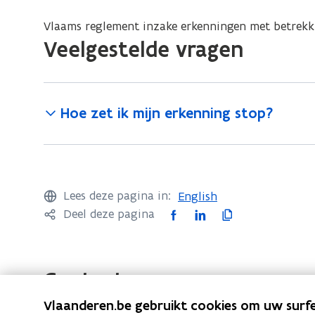
i
Vlaams reglement inzake erkenningen met betrekki
n
Veelgestelde vragen
n
i
e
u
Hoe zet ik mijn erkenning stop?
w
v
e
n
Lees deze pagina in:
English
s
F
L
K
Deel deze pagina
t
a
i
o
e
c
n
p
r
e
k
i
Contact
)
b
e
e
Vlaanderen.be gebruikt cookies om uw surfe
o
d
e