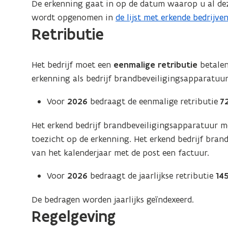
De erkenning gaat in op de datum waarop u al dez
wordt opgenomen in
de lijst met erkende bedrijv
(
Retributie
P
D
F
Het bedrijf moet een
eenmalige retributie
betalen
b
erkenning als bedrijf brandbeveiligingsapparatuur
e
s
Voor
2026
bedraagt de eenmalige retributie
7
t
Het erkend bedrijf brandbeveiligingsapparatuur 
a
toezicht op de erkenning. Het erkend bedrijf bran
n
van het kalenderjaar met de post een factuur.
d
o
Voor
2026
bedraagt de jaarlijkse retributie
14
p
e
De bedragen worden jaarlijks geïndexeerd.
n
Regelgeving
t