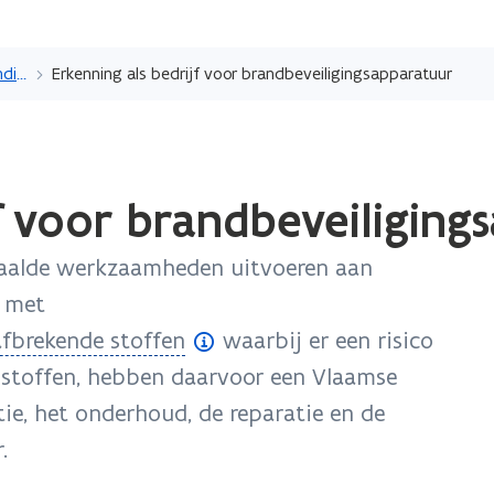
Overslaan
en
Erkenning als technicus, deskundige, opleidingscentrum of labo
Erkenning als bedrijf voor brandbeveiligingsapparatuur
naar
de
inhoud
gaan
jf voor brandbeveiliging
paalde werkzaamheden uitvoeren aan
r met
afbrekende stoffen
waarbij er een risico
e stoffen, hebben daarvoor een Vlaamse
tie, het onderhoud, de reparatie en de
.