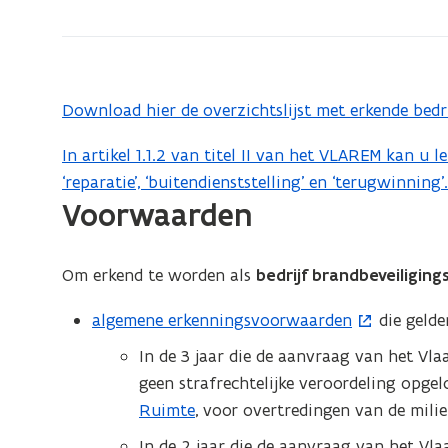
brandbeveiligingsapparatuur
d
e
f
Download hier de overzichtslijst met erkende bed
(
i
P
n
In artikel 1.1.2 van titel II van het VLAREM kan u l
(
D
‘reparatie’, ‘buitendienststelling’ en ‘terugwinning’
o
i
F
Voorwaarden
p
b
t
e
e
i
n
s
Om erkend te worden als
bedrijf brandbeveiligin
e
t
t
i
)
algemene erkenningsvoorwaarden
die gelde
(
a
n
o
n
In de 3 jaar die de aanvraag van het Vl
n
p
d
geen strafrechtelijke veroordeling opge
i
e
o
Ruimte
, voor overtredingen van de mili
e
n
p
In de 2 jaar die de aanvraag van het Vl