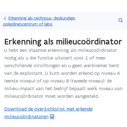
Overslaan
Zoeken
en
Erkenning als technicus, deskundige,
naar
opleidingscentrum of labo
de
Gedaan
inhoud
Erkenning als milieucoördinator
met
gaan
laden.
U hebt een Vlaamse erkenning als milieucoördinator
U
bevindt
nodig als u die functie uitvoert voor 2 of meer
zich
verschillende inrichtingen en u geen werknemer bent
op:
van de exploitant. U kunt worden erkend op niveau A
Erkenning
(eerste niveau) of op niveau B (tweede niveau): de
als
milieucoördinator
milieu-impact van het bedrijf bepaalt welk niveau van
milieucoördinator moet worden aangesteld.
Download de overzichtslijst met erkende
(
milieucoördinatoren
.
P
D