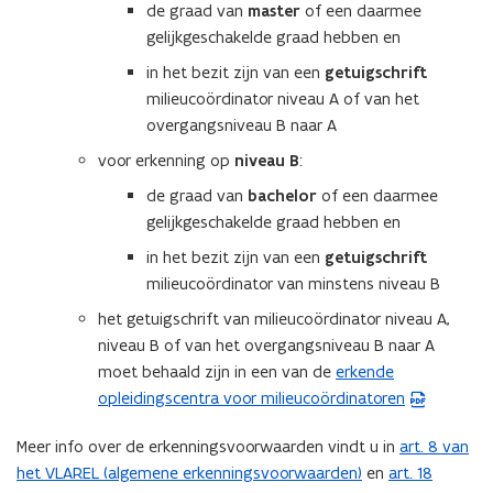
de graad van
master
of een daarmee
e
gelijkgeschakelde graad hebben en
r
)
in het bezit zijn van een
getuigschrift
milieucoördinator niveau A of van het
overgangsniveau B naar A
voor erkenning op
niveau B
:
de graad van
bachelor
of een daarmee
gelijkgeschakelde graad hebben en
in het bezit zijn van een
getuigschrift
milieucoördinator van minstens niveau B
het getuigschrift van milieucoördinator niveau A,
niveau B of van het overgangsniveau B naar A
moet behaald zijn in een van de
erkende
(
opleidingscentra voor milieucoördinatoren
P
D
Meer info over de erkenningsvoorwaarden vindt u in
art. 8 van
F
het VLAREL (algemene erkenningsvoorwaarden)
en
art. 18
(
b