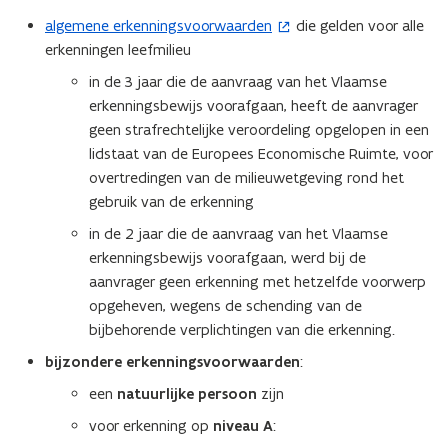
i
algemene erkenningsvoorwaarden
die gelden voor alle
(
e
erkenningen leefmilieu
o
u
p
w
in de 3 jaar die de aanvraag van het Vlaamse
e
erkenningsbewijs voorafgaan, heeft de aanvrager
v
n
geen strafrechtelijke veroordeling opgelopen in een
e
t
lidstaat van de Europees Economische Ruimte, voor
n
i
overtredingen van de milieuwetgeving rond het
s
n
gebruik van de erkenning
t
n
in de 2 jaar die de aanvraag van het Vlaamse
i
e
erkenningsbewijs voorafgaan, werd bij de
e
r
aanvrager geen erkenning met hetzelfde voorwerp
u
)
opgeheven, wegens de schending van de
w
bijbehorende verplichtingen van die erkenning.
v
bijzondere erkenningsvoorwaarden
:
e
n
een
natuurlijke persoon
zijn
s
voor erkenning op
niveau A
:
t