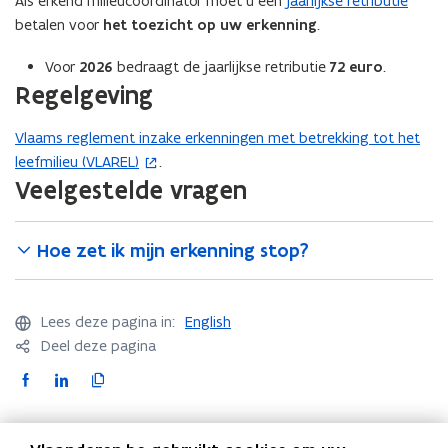
Als erkend milieucoördinator moet u een
jaarlijkse retributie
n
betalen voor
het toezicht op uw erkenning
.
s
t
Voor
2026
bedraagt de jaarlijkse retributie
72 euro
.
Regelgeving
e
r
Vlaams reglement inzake erkenningen met betrekking tot het
(
)
leefmilieu (VLAREL)
.
o
Veelgestelde vragen
p
e
n
Hoe zet ik mijn erkenning stop?
t
i
n
Lees deze pagina in:
English
n
Deel deze pagina
i
F
L
K
e
a
i
o
u
c
n
p
w
Contact