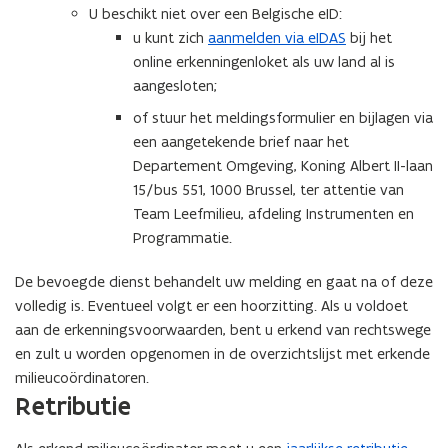
s
U beschikt niet over een Belgische eID:
)
e
t
u kunt zich
aanmelden via eIDAS
bij het
n
a
online erkenningenloket als uw land al is
s
n
aangesloten;
t
d
e
of stuur het meldingsformulier en bijlagen via
o
r
een aangetekende brief naar het
p
)
Departement Omgeving, Koning Albert II-laan
e
15/bus 551, 1000 Brussel, ter attentie van
n
Team Leefmilieu, afdeling Instrumenten en
t
Programmatie.
i
n
De bevoegde dienst behandelt uw melding en gaat na of deze
n
volledig is. Eventueel volgt er een hoorzitting. Als u voldoet
i
aan de erkenningsvoorwaarden, bent u erkend van rechtswege
e
en zult u worden opgenomen in de overzichtslijst met erkende
u
milieucoördinatoren.
w
Retributie
v
e