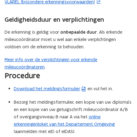
VLAREL (bijzondere erkenningsvoorwaarden)
.
o
e
p
s
e
t
Geldigheidsduur en verplichtingen
n
a
t
De erkenning is geldig voor
onbepaalde duur
. Als erkende
n
i
milieucoördinator moet u wel aan enkele verplichtingen
d
n
voldoen om de erkenning te behouden.
o
n
p
Meer info over de verplichtingen voor erkende
i
e
milieucoördinatoren
.
e
n
Procedure
u
t
w
i
Download het meldingsformulier
en vul het in.
(
v
n
W
e
n
Bezorg het meldingsformulier, een kopie van uw diploma’s
o
n
i
en een kopie van uw getuigschrift milieucoördinator A/B
r
s
e
of overgangsniveau B naar A via het
online
d
t
u
erkenningenloket van het Departement Omgeving
b
e
w
(aanmelden met eID of eIDAS).
e
r
v