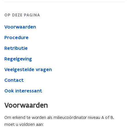
F
b
OP DEZE PAGINA
e
Voorwaarden
s
t
Procedure
a
Retributie
n
Regelgeving
d
o
Veelgestelde vragen
p
Contact
e
n
Ook interessant
t
Voorwaarden
i
n
Om erkend te worden als milieucoördinator niveau A of B,
n
moet u voldoen aan: