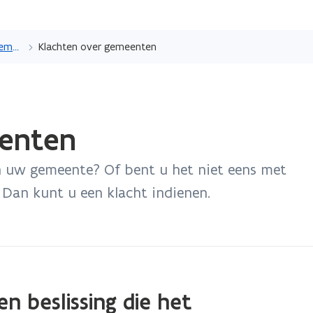
Overslaan
en
Organisatie en werking van gemeenten
Klachten over gemeenten
naar
de
inhoud
gaan
eenten
n uw gemeente? Of bent u het niet eens met
Dan kunt u een klacht indienen.
n beslissing die het