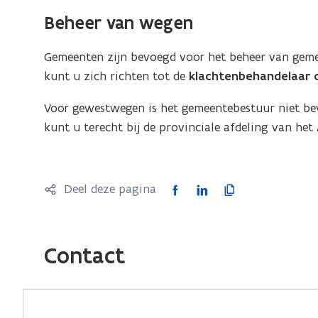
Beheer van wegen
Gemeenten zijn bevoegd voor het beheer van gem
kunt u zich richten tot de
klachtenbehandelaar 
Voor gewestwegen is het gemeentebestuur niet be
kunt u terecht bij de provinciale afdeling van het
F
L
K
Deel deze pagina
a
i
o
c
n
p
e
k
i
Contact
b
e
e
o
d
e
o
i
r