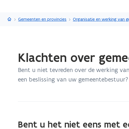
Vlaanderen.be
Gemeenten en provincies
Gedaan
Klachten over gem
met
laden.
Bent u niet tevreden over de werking va
U
bevindt
een beslissing van uw gemeentebestuur? 
zich
op:
Klachten
over
gemeenten
Bent u het niet eens met ee