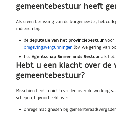
gemeentebestuur heeft g
Als u een beslissing van de burgemeester, het col
indienen bij:
de
deputatie van het provinciebestuur
voor
omgevingsvergunningen
(bv. weigering van 
het
Agentschap Binnenlands Bestuur
als het
Hebt u een klacht over de
gemeentebestuur?
Misschien bent u niet tevreden over de werking v
schepen, bijvoorbeeld over:
onregelmatigheden bij gemeenteraadsvergade