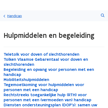
Overslaan
Zoeken
en
Handicap
naar
de
Gedaan
inhoud
Hulpmiddelen en begeleiding
met
gaan
laden.
U
bevindt
zich
T
Teletolk voor doven of slechthorenden
T
op:
e
T
Tolken Vlaamse Gebarentaal voor doven en
e
T
Hulpmiddelen
l
o
slechthorenden
l
o
en
e
l
B
Begeleiding en opvang voor personen met een
e
l
B
begeleiding
t
k
e
handicap
t
k
e
o
e
g
M
Mobiliteitshulpmiddelen
o
e
g
M
l
n
e
o
T
Tegemoetkoming voor hulpmiddelen voor
l
n
e
o
T
k
V
l
b
e
personen met een handicap
k
V
l
b
e
v
l
e
i
g
R
Rechtstreeks toegankelijke hulp (RTH) voor
v
l
e
i
g
R
o
a
i
l
e
e
personen met een (vermoeden van) handicap
o
a
i
l
e
e
o
a
d
i
m
c
D
Diensten ondersteuningsplan (DOP's): samen uw
o
a
d
i
m
c
D