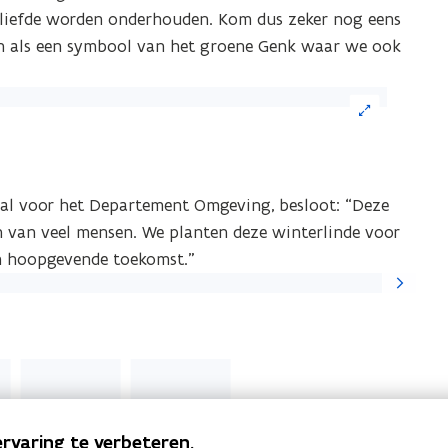
t liefde worden onderhouden. Kom dus zeker nog eens
eien als een symbool van het groene Genk waar we ook
ik
eelding
Deal voor het Departement Omgeving, besloot: “Deze
or
 van veel mensen. We planten deze winterlinde voor
n
en hoopgevende toekomst.”
grote
Volgende
ergave)
slide
rvaring te verbeteren.