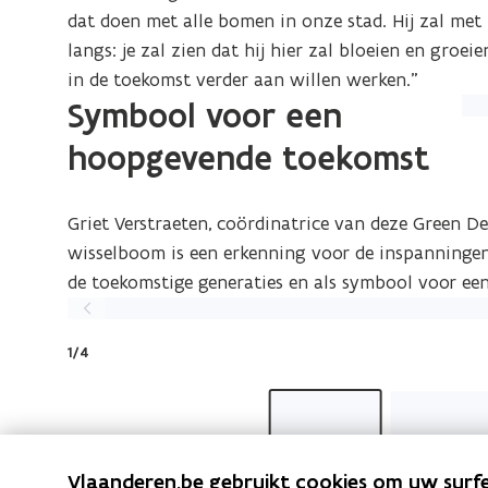
dat doen met alle bomen in onze stad. Hij zal me
langs: je zal zien dat hij hier zal bloeien en gro
in de toekomst verder aan willen werken.”
Symbool voor een
(Kl
op
hoopgevende toekomst
de
afb
Griet Verstraeten, coördinatrice van deze Green 
vo
wisselboom is een erkenning voor de inspanningen
ee
de toekomstige generaties en als symbool voor e
ver
Vorige
we
slide
1/4
Vlaanderen.be gebruikt cookies om uw surfe