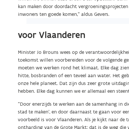
kan maken door doordacht vergroeningsprojecten u
inwoners ten goede komen,” aldus Gevers.
(Klik
op
voor Vlaanderen
de
afbeelding
Minister Jo Brouns wees op de verantwoordelijkheid
voor
toekomst willen voorbereiden voor de volgende ge
een
moeten we werken rond het klimaat. Elke dag zien
vergrote
hitte, bosbranden of een teveel aan water. Het geb
weergave)
onze hele planeet. Dat zijn dus zeer grote uitda
hebben. Elke dag kunnen we er allemaal een steent
“Door enerzijds te werken aan de samenhang in di
stad te maken’, en door daarnaast te gaan voor ee
voorbeeld is voor Vlaanderen. Als je kijkt naar de 
ontharding van de Grote Markt: dat is de weg di