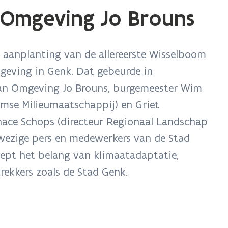
 Omgeving Jo Brouns
s
t
r
de aanplanting van de allereerste Wisselboom
geving in Genk. Dat gebeurde in
van Omgeving Jo Brouns, burgemeester Wim
aamse Milieumaatschappij) en Griet
nace Schops (directeur Regionaal Landschap
wezige pers en medewerkers van de Stad
ept het belang van klimaatadaptatie,
trekkers zoals de Stad Genk.