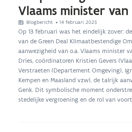
bevindt
Vlaams minister van
zich
op:
Blogbericht
 •
14 februari 2025
Aanplanting
Op 13 februari was het eindelijk zover: 
eerste
van de Green Deal Klimaatbestendige Om
Wisselboom
aanwezigheid van o.a. Vlaams minister 
met
Dries, coördinatoren Kristien Gevers (Vl
Vlaams
minister
Verstraeten (Departement Omgeving), Ig
van
Kempen en Maasland vzw), de talrijk aan
Omgeving
Genk. Dit symbolische moment onderstre
Jo
stedelijke vergroening en de rol van voor
Brouns