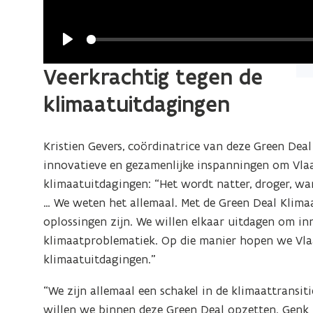
Play
Veerkrachtig tegen de
(Kl
op
klimaatuitdagingen
de
afb
Kristien Gevers, coördinatrice van deze Green De
vo
innovatieve en gezamenlijke inspanningen om Vla
ee
klimaatuitdagingen: “Het wordt natter, droger, warme
ver
… We weten het allemaal. Met de Green Deal Klim
we
oplossingen zijn. We willen elkaar uitdagen om in
klimaatproblematiek. Op die manier hopen we Vla
klimaatuitdagingen.”
“We zijn allemaal een schakel in de klimaattransit
willen we binnen deze Green Deal opzetten. Genk 