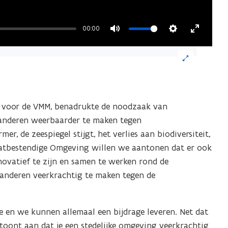
00:00
Mute
Settings
Enter
ik
fullscre
eelding
al voor de VMM, benadrukte de noodzaak van
or
anderen weerbaarder te maken tegen
n
r, de zeespiegel stijgt, het verlies aan biodiversiteit,
grote
aatbestendige Omgeving willen we aantonen dat er ook
ergave)
novatief te zijn en samen te werken rond de
anderen veerkrachtig te maken tegen de
ie en we kunnen allemaal een bijdrage leveren. Net dat
toont aan dat je een stedelijke omgeving veerkrachtig