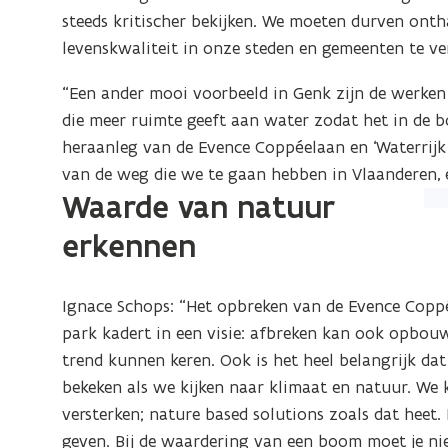
steeds kritischer bekijken. We moeten durven ont
levenskwaliteit in onze steden en gemeenten te ve
“Een ander mooi voorbeeld in Genk zijn de werken
die meer ruimte geeft aan water zodat het in de b
heraanleg van de Evence Coppéelaan en ‘Waterrijk 
van de weg die we te gaan hebben in Vlaanderen, 
Waarde van natuur
(Kl
op
erkennen
de
afb
Ignace Schops: “Het opbreken van de Evence Coppé
vo
park kadert in een visie: afbreken kan ook opbouwe
ee
trend kunnen keren. Ook is het heel belangrijk d
ver
bekeken als we kijken naar klimaat en natuur. We
we
versterken; nature based solutions zoals dat heet
geven. Bij de waardering van een boom moet je ni