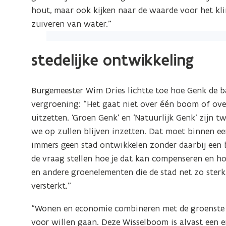
hout, maar ook kijken naar de waarde voor het kl
zuiveren van water.”
(Klik
op
stedelijke ontwikkeling
de
afbeelding
Burgemeester Wim Dries lichtte toe hoe Genk de ba
voor
vergroening: “Het gaat niet over één boom of over 
een
uitzetten. ‘Groen Genk’ en ‘Natuurlijk Genk’ zijn 
vergrote
we op zullen blijven inzetten. Dat moet binnen ee
weergave)
immers geen stad ontwikkelen zonder daarbij een
de vraag stellen hoe je dat kan compenseren en ho
en andere groenelementen die de stad net zo ste
versterkt.”
“Wonen en economie combineren met de groenste 
voor willen gaan. Deze Wisselboom is alvast een 