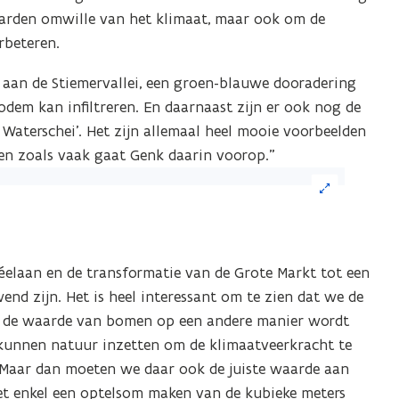
harden omwille van het klimaat, maar ook om de
rbeteren.
 aan de Stiemervallei, een groen-blauwe dooradering
odem kan infiltreren. En daarnaast zijn er ook nog de
Waterschei’. Het zijn allemaal heel mooie voorbeelden
en zoals vaak gaat Genk daarin voorop.”
ik
eelding
elaan en de transformatie van de Grote Markt tot een
or
nd zijn. Het is heel interessant om te zien dat we de
n
at de waarde van bomen op een andere manier wordt
grote
 kunnen natuur inzetten om de klimaatveerkracht te
ergave)
. Maar dan moeten we daar ook de juiste waarde aan
et enkel een optelsom maken van de kubieke meters