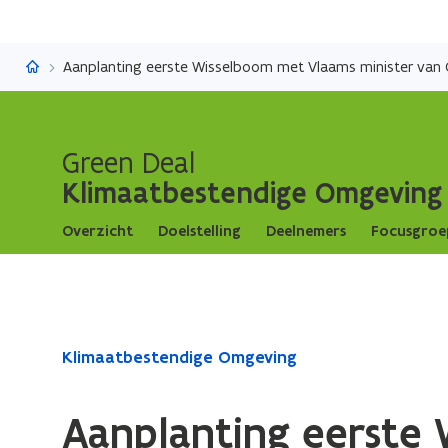
Klimaatbestendige Omgeving
Aanplanting eerste Wisselboom met Vlaams minister van
Green Deal
Klimaatbestendige Omgeving
Overzicht
Doelstelling
Deelnemers
Focusgroe
Gedaan
Klimaatbestendige Omgeving
met
laden.
Aanplanting eerste
U